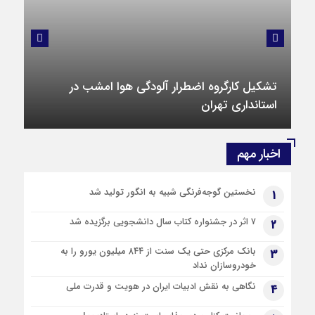
8 ماه قبل
بنزین سوپر از فردا عرضه می‌شود/تغییری در قیمت بنزین سهمیه‌ای
ایجاد نمی‌شود
8 ماه قبل
تهران یکم آذر ۱۴۰۴ تعطیل شد!
تشکیل کارگروه اضطرار آلودگی هوا امشب در
8 ماه قبل
استانداری تهران
تشکیل کارگروه اضطرار آلودگی هوا امشب در استانداری تهران
8 ماه قبل
پیام رهبر انقلاب خطاب به بانوی ملی‌پوش «موی‌تای»
اخبار مهم
8 ماه قبل
عراقچی: «توافق قاهره» نیز توسط آمریکا و ۳ کشور اروپایی کشته
نخستین گوجه‌فرنگی شبیه به انگور تولید شد
1
شد
8 ماه قبل
۷ اثر در جشنواره کتاب سال دانشجویی برگزیده شد
2
موساد چگونه جیب اوکراینی ها را زد؟!
بانک مرکزی حتی یک سنت از ۸۴۴ میلیون یورو را به
8 ماه قبل
3
خودروسازان نداد
برگزاری «همایش ملی آسیب شناسی حقوق‌خانواده»
نگاهی به نقش ادبیات ایران در هویت و قدرت ملی
4