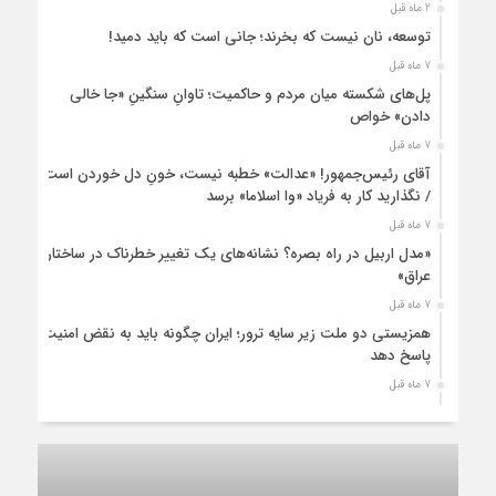
2 ماه قبل
توسعه، نان نیست که بخرند؛ جانی است که باید دمید!
7 ماه قبل
پل‌های شکسته میان مردم و حاکمیت؛ تاوانِ سنگینِ «جا خالی
دادن» خواص
7 ماه قبل
آقای رئیس‌جمهور! «عدالت» خطبه نیست، خونِ دل خوردن است
/ نگذارید کار به فریاد «وا اسلاما» برسد
7 ماه قبل
«مدل اربیل در راه بصره؟ نشانه‌های یک تغییر خطرناک در ساختار
عراق»
7 ماه قبل
همزیستی دو ملت زیر سایه ترور؛ ایران چگونه باید به نقض امنیت
پاسخ دهد
7 ماه قبل
زنان ایرانی، حمایتی فراتر از نژاد و قوم
8 ماه قبل
قانون اساسی ایران؛ سندی داخلی با پیام‌های جهانی