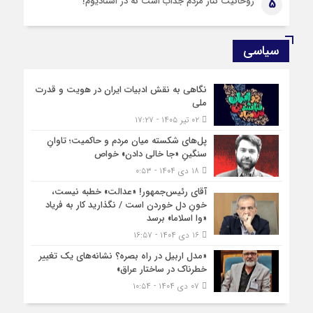
روحانیت کنار مردم جذاب است نه در استادیوم!
5
سیاسی
نگاهی به نقش ادبیات ایران در هویت و قدرت
ملی
۰۲ تیر ۱۴۰۵ - ۱۷:۲۷
پل‌های شکسته میان مردم و حاکمیت؛ تاوانِ
سنگینِ «جا خالی دادن» خواص
۱۸ دی ۱۴۰۴ - ۰:۵۳
آقای رئیس‌جمهور! «عدالت» خطبه نیست،
خونِ دل خوردن است / نگذارید کار به فریاد
«وا اسلاما» برسد
۱۶ دی ۱۴۰۴ - ۱۶:۵۷
«مدل اربیل در راه بصره؟ نشانه‌های یک تغییر
خطرناک در ساختار عراق»
۰۷ دی ۱۴۰۴ - ۱۰:۵۴