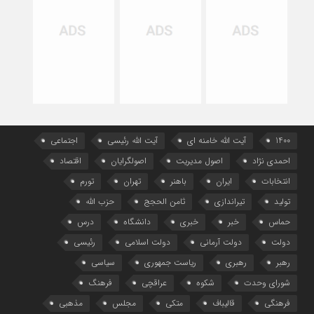
1400
آیت الله خامنه ای
آیت الله رئیسی
اجتماعی
احمدی نژاد
اصول مدیریت
اصولگرایان
اقتصاد
انتخابات
ایران
باهنر
تهران
تورم
تولید
تیراندازی
ثامن الحجج
حزب الله
حماس
خبر
خبری
دانشگاه
درس
دولت
دولت آرمانی
دولت اسلامی
رئیسی
رهبر
رهبری
ریاست جمهوری
سیاسی
شورای وحدت
شکوه
عراقچی
فرهنگ
فرهنگی
قالیباف
متکی
مجلس
مذهبی