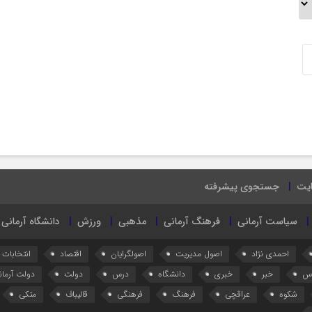
ایت
جستجوی پیشرفته
سیاست آرمانی
فرهنگ آرمانی
مذهبی
ورزش
دانشگاه آرمانی
احمدی نژاد
اصول مدیریت
اصولگرایان
اقتصاد
انتخابات
س
خبر
خبری
دانشگاه
درس
دولت
دولت آرمان
شکوه
عراقچی
فرهنگ
فرهنگی
قالیباف
متکی