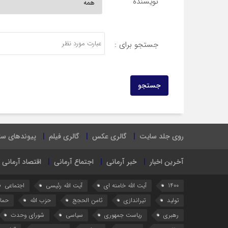
نویسنده
جستجو برای :
روی جلد سایت
گالری عکس
گالری فیلم
پیوندهای س
آخرین اخبار
خبر آرمانی
اجتماع آرمانی
اقتصاد آرمانی
1400
آیت الله خامنه ای
آیت الله رئیسی
اجتماعی
تولید
تیراندازی
ثامن الحجج
حزب الله
حما
رهبری
ریاست جمهوری
سیاسی
شورای وحدت