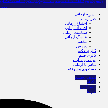
رئیس‌جمهور! «عدالت» خطبه نیست، خونِ دل خوردن است / نگذارید ک
ترور؛ 
اندیشه آرمانی
خبر آرمانی
اجتماع آرمانی
اقتصاد آرمانی
سیاست آرمانی
فرهنگ آرمانی
مذهبی
ورزش
گالری عکس
گالری فیلم
پیوندهای سایت
تماس با آرمانی
جستجوی پیشرفته
صفحه نخست
تلگرام
اینستاگرام
آپارات