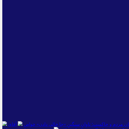
ن مردم و حاکمیت؛ تاوانِ سنگینِ «جا خالی دادن» خواص
آقای