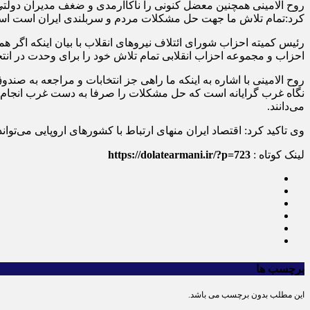
روح الامینی همچنین معضل کنونی را ناکاآرمدی و ضغف مدیران دولتی عنوا
کرد:تمام تلاش ما جهت حل مشکلات مردم و سربلندی ایران است است 
رئیس کمیته احزاب شورای ائتلاف نیروهای انقلاب با بیان اینکه اگر 
احزاب و مجموعه احزاب انقلابی تمام تلاش خود را برای وحدت در ان
روح الامینی با اشاره به اینکه ما راهی جز انتخابات و مراجعه به ص
نگاه غرب گرایانه است که حل مشکلات را صرفا به دست غرب انجام شدن
می‌دانند.
وی تاکید کرد: اقتصاد ایران منهای ارتباط با کشور‌های اروپایی می‌توان
لینک کوتاه :
https://dolatearmani.ir/?p=723
برچسب ها
این مطلب بدون برچسب می باشد.