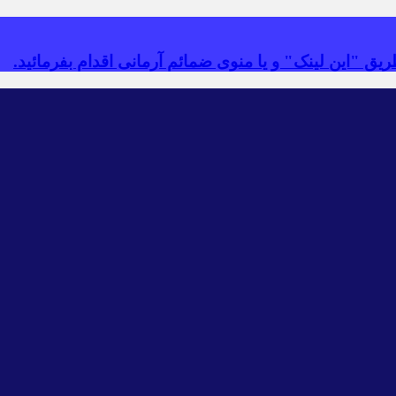
یق "این لینک" و یا منوی ضمائم آرمانی اقدام بفرمائید.