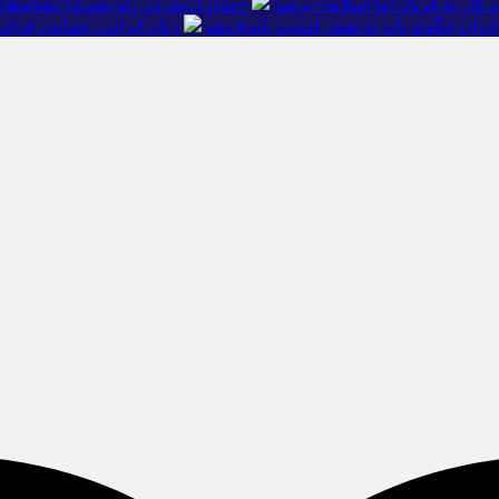
ار به فریاد «وا اسلاما» برسد
«مدل اربیل در راه بصره؟ نشانه‌ها
ایران چگونه باید به نقض امنیت پاسخ دهد
زنان ایرانی، حمایتی فراتر 