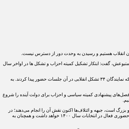
ریان انقلاب هستیم و رسیدن به وحدت دور از دسترس نیست.
ه متبوعش، گفت: ابتکار تشکیل کمیته احزاب و تشکل ها در اواخر سال
وی با بیان اینکه جلسات کمیته احزاب و تشکل ها بعد از انتخابات مجلس بدون وقفه ادامه پیدا کرد، افزود: در دور جدید ۱۶ جلسه برگزار شد که نمایندگان ۳۴ تشکل انقلابی در آن جلسات حضور پیدا کردند. به
سرفصل‌های پیشنهادی کمیته سیاسی و احزاب برای دولت آینده را شروع
یم.
زرگ است، جبهه و ائتلاف‌ها اکنون نقش آن را انجام می‌دهند؛ در
حال حاضر هم شورای ائتلاف نیروهای انقلاب که تجربه‌ی خوبی از خود در انتخابات ۹۸ به جا گذاشت با رویکرد وحدت در بین نیروهای انقلاب حضوری فعال در انتخابات سال ۱۴۰۰ خواهد داشت و همچنان به