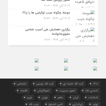
۳۰ آبان ۱۴۰۴ - ۲۰:۱۷
موساد چگونه جیب اوکراینی ها را زد؟!
۳۰ آبان ۱۴۰۴ - ۱۹:۳۹
برگزاری «همایش ملی آسیب شناسی
حقوق‌خانواده»
۲۶ آبان ۱۴۰۴ - ۱۲:۲۸
1400
آیت الله خامنه ای
آیت الله رئیسی
اجتماعی
احمدی نژاد
اصول مدیریت
اصولگرایان
اقتصاد
انتخابات
ایران
باهنر
تهران
تورم
تولید
تیراندازی
ثامن الحجج
حزب الله