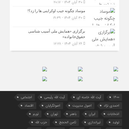
۳۰ آبان ۱۴۰۴ - ۲۰:۱۷
موساد چگونه جیب اوکراینی ها را زد؟!
۳۰ آبان ۱۴۰۴ - ۱۹:۳۹
برگزاری «همایش ملی آسیب شناسی
حقوق‌خانواده»
۲۶ آبان ۱۴۰۴ - ۱۲:۲۸
1400
آیت الله خامنه ای
آیت الله رئیسی
اجتماعی
احمدی نژاد
اصول مدیریت
اصولگرایان
اقتصاد
انتخابات
ایران
باهنر
تهران
تورم
تولید
تیراندازی
ثامن الحجج
حزب الله