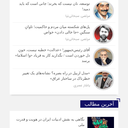
توسعه، نان نیست که بخرند؛ جانی است که باید
دمید!
مرتضی سبحانی‌نیا
پل‌های شکسته میان مردم و حاکمیت؛ تاوانِ
سنگینِ «جا خالی دادن» خواص
مرتضی سبحانی‌نیا
آقای رئیس‌جمهور! «عدالت» خطبه نیست، خونِ
دل خوردن است / نگذارید کار به فریاد «وا اسلاما»
برسد
«مدل اربیل در راه بصره؟ نشانه‌های یک تغییر
خطرناک در ساختار عراق»
یاشار عصری
آخرین مطالب
نگاهی به نقش ادبیات ایران در هویت و قدرت
ملی