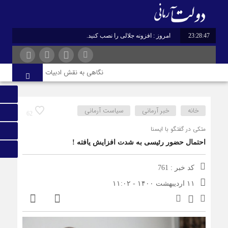
23:28:48
برابر با : Thursday - 6 August - 2026
نگاهی به نقش ادبیات ایران در هویت و قدرت
خانه
خبر آرمانی
سیاست آرمانی
62
متکی در گفتگو با ایسنا
احتمال حضور رئیسی به شدت افزایش یافته !
کد خبر : 761
۱۱ اردیبهشت ۱۴۰۰ - ۱۱:۰۲