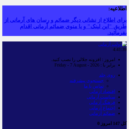
اطلاعیه:
برای اطلاع از نشانی دیگر ضمائم و رسان های آرمانی از
طریق "این لینک" و یا منوی ضمائم آرمانی اقدام
بفرمائید.
4:41:39
امروز : افزونه جلالی را نصب کنید.
برابر با : Friday - 7 August - 2026
روی جلد
جستجوی پیشرفته
تماس با ما
اقتصاد آرمانی
سیاست آرمانی
فرهنگ آرمانی
اجتماع آرمانی
ضمائم آرمانی
کل
147
امروز
0