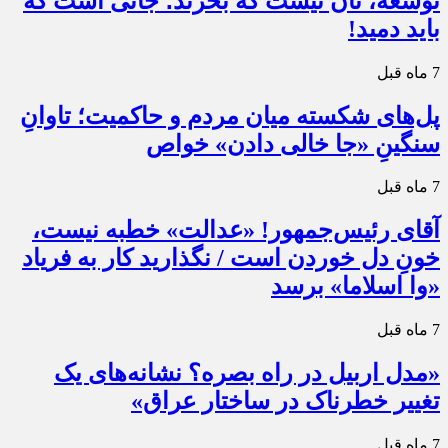
توسعه، نان نیست که بخرند؛ جانی است که
باید دمید!
7 ماه قبل
پل‌های شکسته میان مردم و حاکمیت؛ تاوانِ
سنگینِ «جا خالی دادن» خواص
7 ماه قبل
آقای رئیس‌جمهور! «عدالت» خطبه نیست،
خونِ دل خوردن است / نگذارید کار به فریاد
«وا اسلاما» برسد
7 ماه قبل
«مدل اربیل در راه بصره؟ نشانه‌های یک
تغییر خطرناک در ساختار عراق»
7 ماه قبل