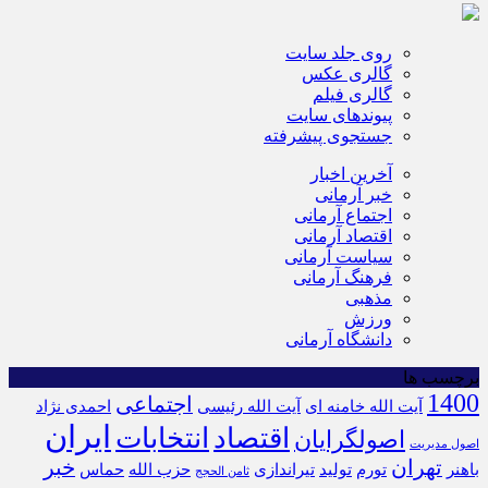
روی جلد سایت
گالری عکس
گالری فیلم
پیوندهای سایت
جستجوی پیشرفته
آخرین اخبار
خبر آرمانی
اجتماع آرمانی
اقتصاد آرمانی
سیاست آرمانی
فرهنگ آرمانی
مذهبی
ورزش
دانشگاه آرمانی
برچسب ها
1400
اجتماعی
آیت الله خامنه ای
آیت الله رئیسی
احمدی نژاد
ایران
اقتصاد
انتخابات
اصولگرایان
اصول مدیریت
تهران
خبر
باهنر
تورم
تولید
تیراندازی
حزب الله
حماس
ثامن الحجج