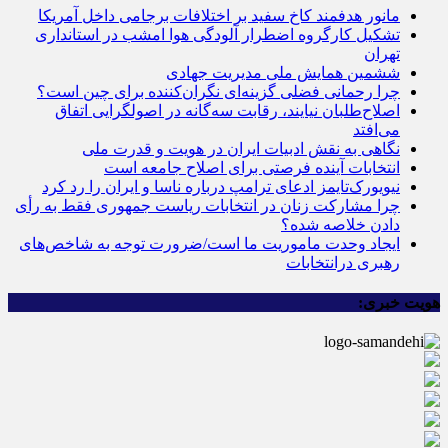
مانور هدفمند کاخ سفید بر اختلافات برجامی داخل آمریکا
تشکیل کارگروه اضطرار آلودگی هوا امشب در استانداری
تهران
ششمین همایش ملی مدیریت جهادی
چرا رحمانی فضلی گزینه‌ای نگران‌کننده برای چین است؟
اصلاح‌طلبان نیایند، رقابت سه‌گانه در اصولگرایی اتفاق
می‌افتد
نگاهی به نقش ادبیات ایران در هویت و قدرت ملی
انتخابات آینده فرصتی برای اصلاح جامعه ‌است
نیویورک‌تایمز ادعای ترامپ درباره ناسا و ایران را رد کرد
چرا مشارکت زنان در انتخابات ریاست جمهوری فقط به رأی
دادن خلاصه شده؟
ایجاد وحدت ماموریت ما است/ضرورت توجه به شاخص‌های
رهبری درانتخابات
هویت خبری: