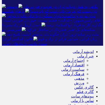
نگاهی به نقش ادبیات ایران در هویت و قدرت ملی
توسعه،
نان نیست که بخرند؛ جانی است که باید دمید!
پل‌های شکسته
میان مردم و حاکمیت؛ تاوانِ سنگینِ «جا خالی دادن» خواص
آقای رئیس‌جمهور! «عدالت» خطبه نیست، خونِ دل خوردن است /
نگذارید کار به فریاد «وا اسلاما» برسد
«مدل اربیل در راه بصره؟
نشانه‌های یک تغییر خطرناک در ساختار عراق»
همزیستی دو
ملت زیر سایه ترور؛ ایران چگونه باید به نقض امنیت پاسخ دهد
زنان ایرانی، حمایتی فراتر از نژاد و قوم
قانون اساسی ایران؛
سندی داخلی با پیام‌های جهانی
اندیشه آرمانی
خبر آرمانی
اجتماع آرمانی
اقتصاد آرمانی
سیاست آرمانی
فرهنگ آرمانی
مذهبی
ورزش
گالری عکس
گالری فیلم
پیوندهای سایت
تماس با آرمانی