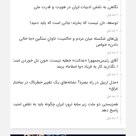
نگاهی به نقش ادبیات ایران در هویت و قدرت ملی
2 ماه قبل
توسعه، نان نیست که بخرند؛ جانی است که باید دمید!
7 ماه قبل
پل‌های شکسته میان مردم و حاکمیت؛ تاوانِ سنگینِ «جا خالی
دادن» خواص
7 ماه قبل
آقای رئیس‌جمهور! «عدالت» خطبه نیست، خونِ دل خوردن است
/ نگذارید کار به فریاد «وا اسلاما» برسد
7 ماه قبل
«مدل اربیل در راه بصره؟ نشانه‌های یک تغییر خطرناک در ساختار
عراق»
7 ماه قبل
همزیستی دو ملت زیر سایه ترور؛ ایران چگونه باید به نقض امنیت
پاسخ دهد
7 ماه قبل
زنان ایرانی، حمایتی فراتر از نژاد و قوم
8 ماه قبل