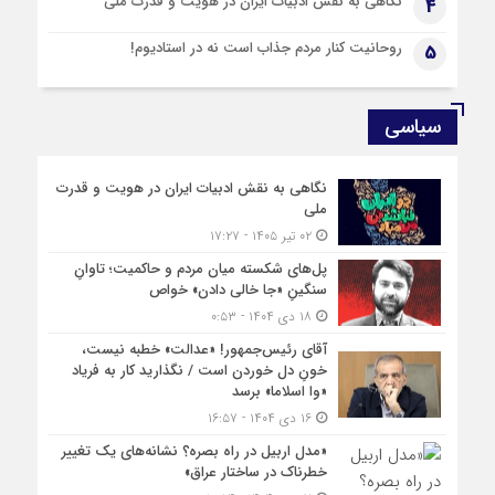
نگاهی به نقش ادبیات ایران در هویت و قدرت ملی
4
روحانیت کنار مردم جذاب است نه در استادیوم!
5
سیاسی
نگاهی به نقش ادبیات ایران در هویت و قدرت
ملی
۰۲ تیر ۱۴۰۵ - ۱۷:۲۷
پل‌های شکسته میان مردم و حاکمیت؛ تاوانِ
سنگینِ «جا خالی دادن» خواص
۱۸ دی ۱۴۰۴ - ۰:۵۳
آقای رئیس‌جمهور! «عدالت» خطبه نیست،
خونِ دل خوردن است / نگذارید کار به فریاد
«وا اسلاما» برسد
۱۶ دی ۱۴۰۴ - ۱۶:۵۷
«مدل اربیل در راه بصره؟ نشانه‌های یک تغییر
خطرناک در ساختار عراق»