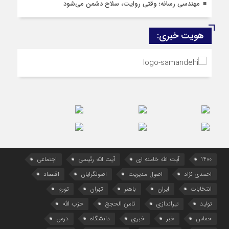
مهندسی رسانه؛ وقتی روایت، سلاح دشمن می‌شود
هویت خبری:
1400
آیت الله خامنه ای
آیت الله رئیسی
اجتماعی
احمدی نژاد
اصول مدیریت
اصولگرایان
اقتصاد
انتخابات
ایران
باهنر
تهران
تورم
تولید
تیراندازی
ثامن الحجج
حزب الله
حماس
خبر
خبری
دانشگاه
درس