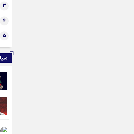
حقو
3
4
5
سیا