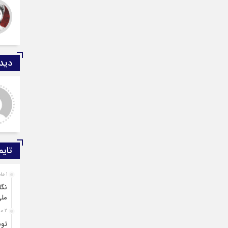
دیدگ
ید صادقی
ارسلان رضایی
 دیدگاه شما کاملا درست است.
به گفته محققان، با انتقال بخشی
ر و ارقام کاملا واقعی هستند
از بار رشد محصولات زراعی جهان
به مناطق شهری و مناطق دیگر
می‌توان زمین را از وضع
تایم
1 ماه قبل
نگا
مل
2 ماه قبل
توس