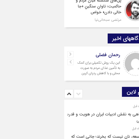
پل‌های شکسته میان مردم و
حاکمیت؛ تاوانِ سنگینِ «جا
خالی دادن» خواص
مرتضی سبحانی‌نیا
اههای اخیر
رحمان فضلی
این یک روش تکمیلی برای کمک
به تأمین غذای مردم به صورت
محلی و با کاهش ردپای کربن
است.
 لاین
هی به نقش ادبیات ایران در هویت و قدرت
ی
عه، نان نیست که بخرند؛ جانی است که