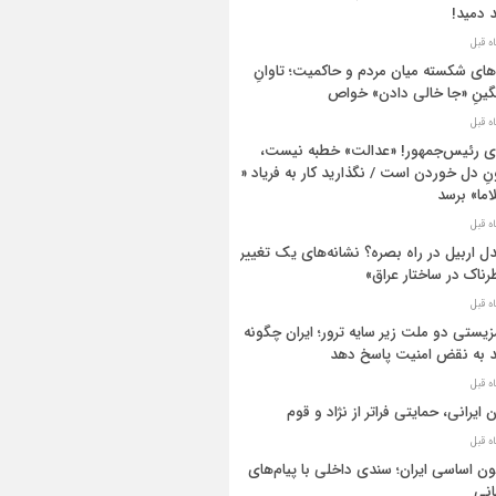
د دمید!
های شکسته میان مردم و حاکمیت؛ تاوانِ
ینِ «جا خالی دادن» خواص
ی رئیس‌جمهور! «عدالت» خطبه نیست،
ِ دل خوردن است / نگذارید کار به فریاد «وا
اما» برسد
ل اربیل در راه بصره؟ نشانه‌های یک تغییر
ناک در ساختار عراق»
یستی دو ملت زیر سایه ترور؛ ایران چگونه
د به نقض امنیت پاسخ دهد
ن ایرانی، حمایتی فراتر از نژاد و قوم
ون اساسی ایران؛ سندی داخلی با پیام‌های
نی