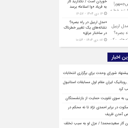
خوردن است / نگذارید کار
به فریاد «وا اسلاما» برسد
۱۶ دی ۱۴۰۴ - ۱۶:۵۷
«مدل اربیل در راه بصره؟
نشانه‌های یک تغییر خطرناک
در ساختار عراق»
۰۷ دی ۱۴۰۴ - ۱۰:۵۴
ن اخبار
 روباتیک ایران مقام اول مسابقات استانبول
ب کرد
ی به سوی تقویت حمایت از بازنشستگان
سکوت در برابر احمدی نژاد تا نه محکم در
 آمدن ظریف
ان کار سعیدمحمد! / عزل او به سبب تخلف