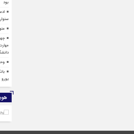
بود
ادع
سنوار
عنو
چها
مهارت
دانشگا
وحد
یورو ر
هوی