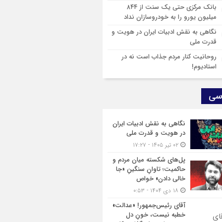
ق‌خانواده»
بانک مرکزی حتی یک سنت از ۸۴۴
میلیون یورو را به خودروسازان نداد
نگاهی به نقش ادبیات ایران در هویت و
قدرت ملی
روحانیت کنار مردم جذاب است نه در
استادیوم!
سی
نگاهی به نقش ادبیات ایران
در هویت و قدرت ملی
۰۲ تیر ۱۴۰۵ - ۱۷:۲۷
پل‌های شکسته میان مردم و
حاکمیت؛ تاوانِ سنگینِ «جا
خالی دادن» خواص
۱۸ دی ۱۴۰۴ - ۰:۵۳
آقای رئیس‌جمهور! «عدالت»
خطبه نیست، خونِ دل