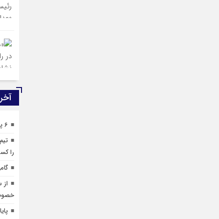
آخری
۶ پیشنهاد شورای وحدت برای برگزاری انتخابات
تیم
را کس
گام
از 
خصوص
پای