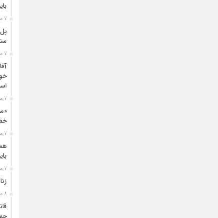
بای
7 ماه قبل
پل‌
سنگ
7 ماه قبل
آقا
خون
اسل
7 ماه قبل
«مد
خطر
7 ماه قبل
همز
بای
7 ماه قبل
زنا
8 ماه قبل
قان
جها