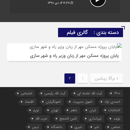
۲۱:۳۸
۰۴ دی ۱۳۹۸
دسته بندی :
گالری فیلم
پایان پروژه مسکن مهر از زبان وزیر راه و شهر سازی
« برگه‌ٔ پیشین
1
2
1400
آیت الله خامنه ای
آیت الله رئیسی
اجتماعی
احمدی نژاد
اصول مدیریت
اصولگرایان
اقتصاد
انتخابات
ایران
باهنر
تهران
تورم
تولید
تیراندازی
ثامن الحجج
حزب الله
حماس
خبر
خبری
دانشگاه
درس