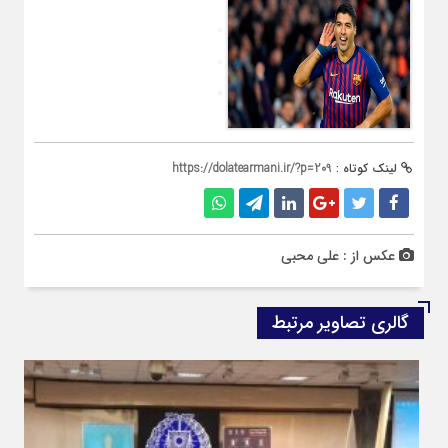
لینک کوتاه :
https://dolatearmani.ir/?p=209
عکس از : علی محبی
گالری تصاویر مرتبط