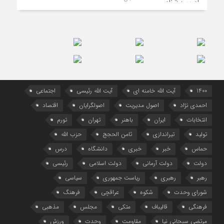
1400
آیت الله خامنه ای
آیت الله رئیسی
اجتماعی
احمدی نژاد
اصول مدیریت
اصولگرایان
اقتصاد
انتخابات
ایران
باهنر
تهران
تورم
تولید
تیراندازی
ثامن الحجج
حزب الله
حماس
خبر
خبری
دانشگاه
درس
دولت
دولت آرمانی
دولت اسلامی
رئیسی
رهبر
رهبری
ریاست جمهوری
سیاسی
شورای وحدت
شکوه
عراقچی
فرهنگ
فرهنگی
قالیباف
متکی
مجلس
مذهبی
مرتضی سبحانی نیا
مقاومت
وحدت
ورزش