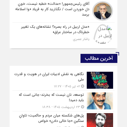
آقای رئیس‌جمهور! «عدالت» خطبه نیست، خونِ
دل خوردن است / نگذارید کار به فریاد «وا اسلاما»
برسد
«مدل اربیل در راه بصره؟ نشانه‌های یک تغییر
خطرناک در ساختار عراق»
یاشار عصری
آخرین مطالب
نگاهی به نقش ادبیات ایران در هویت و قدرت
ملی
۰۲ تیر ۱۴۰۵ - ۱۷:۲۷
توسعه، نان نیست که بخرند؛ جانی است که
باید دمید!
۲۳ اردیبهشت ۱۴۰۵ - ۱۸:۳۸
پل‌های شکسته میان مردم و حاکمیت؛ تاوانِ
سنگینِ «جا خالی دادن» خواص