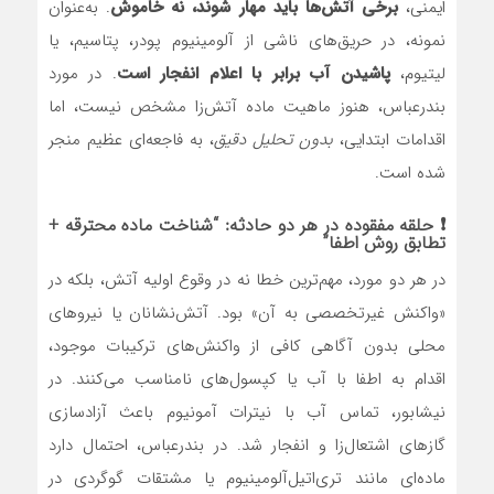
ایمنی،
برخی آتش‌ها باید مهار شوند، نه خاموش
. به‌عنوان
نمونه، در حریق‌های ناشی از آلومینیوم پودر، پتاسیم، یا
لیتیوم،
پاشیدن آب برابر با اعلام انفجار است
. در مورد
بندرعباس، هنوز ماهیت ماده آتش‌زا مشخص نیست، اما
اقدامات ابتدایی،
بدون تحلیل دقیق
، به فاجعه‌ای عظیم منجر
شده است.
❗ حلقه مفقوده در هر دو حادثه: “شناخت ماده محترقه +
تطابق روش اطفا”
در هر دو مورد، مهم‌ترین خطا نه در وقوع اولیه آتش، بلکه در
«واکنش غیرتخصصی به آن» بود. آتش‌نشانان یا نیروهای
محلی بدون آگاهی کافی از واکنش‌های ترکیبات موجود،
اقدام به اطفا با آب یا کپسول‌های نامناسب می‌کنند. در
نیشابور، تماس آب با نیترات آمونیوم باعث آزادسازی
گازهای اشتعال‌زا و انفجار شد. در بندرعباس، احتمال دارد
ماده‌ای مانند تری‌اتیل‌آلومینیوم یا مشتقات گوگردی در