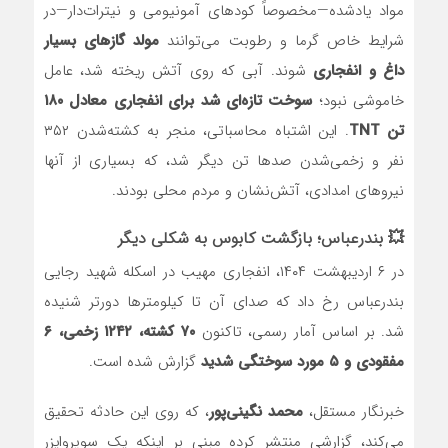
مواد یادشده—مخصوصاً کودهای آمونیومی و نیترات‌دار—در
شرایط خاص گرما و رطوبت می‌توانند
مولد گازهای بسیار
داغ و انفجاری
شوند. آبی که روی آتش ریخته شد، عامل
خاموشی نبود؛
سوخت تازه‌ای شد برای انفجاری معادل ۱۸۰
تن TNT
. این اشتباه محاسباتی، منجر به کشته‌شدن ۳۵۲
نفر و زخمی‌شدن صدها تن دیگر شد، که بسیاری از آنها
نیروهای امدادی، آتش‌نشان و مردم محلی بودند.
💥 بندرعباس؛ بازگشت کابوس به شکلی دیگر
در ۶ اردیبهشت ۱۴۰۴، انفجاری مهیب در اسکله شهید رجایی
بندرعباس رخ داد که صدای آن تا کیلومترها دورتر شنیده
شد. بر اساس آمار رسمی، تاکنون
۷۰ کشته، ۱۲۴۲ زخمی، ۶
مفقودی و ۵ مورد سوختگی شدید
گزارش شده است.
خبرنگار مستقل،
محمد نگینی‌پور
، که روی این حادثه تحقیق
می‌کند، گزارشی منتشر کرده مبنی بر اینکه یک سوپروایزر