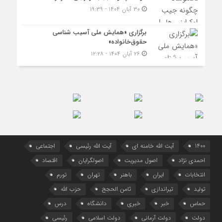
۳۰ آبان ۱۴۰۴ - ۱۹:۳۹
برگزاری «همایش ملی آسیب شناسی
حقوق‌خانواده»
۲۶ آبان ۱۴۰۴ - ۱۲:۲۸
1400
آیت الله خامنه ای
آیت الله رئیسی
اجتماعی
احمدی نژاد
اصول مدیریت
اصولگرایان
اقتصاد
انتخابات
ایران
باهنر
تهران
تورم
تولید
تیراندازی
ثامن الحجج
حزب الله
حماس
خبر
خبری
دانشگاه
درس
دولت
دولت آرمانی
دولت اسلامی
رئیسی