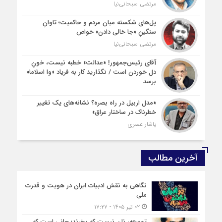
مرتضی سبحانی‌نیا
پل‌های شکسته میان مردم و حاکمیت؛ تاوانِ
سنگینِ «جا خالی دادن» خواص
مرتضی سبحانی‌نیا
آقای رئیس‌جمهور! «عدالت» خطبه نیست، خونِ
دل خوردن است / نگذارید کار به فریاد «وا اسلاما»
برسد
«مدل اربیل در راه بصره؟ نشانه‌های یک تغییر
خطرناک در ساختار عراق»
یاشار عصری
آخرین مطالب
نگاهی به نقش ادبیات ایران در هویت و قدرت
ملی
۰۲ تیر ۱۴۰۵ - ۱۷:۲۷
توسعه، نان نیست که بخرند؛ جانی است که