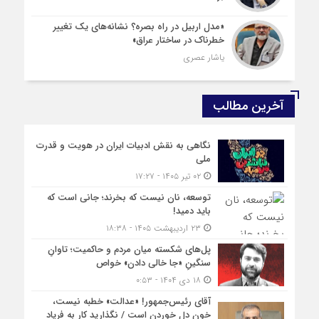
«مدل اربیل در راه بصره؟ نشانه‌های یک تغییر
خطرناک در ساختار عراق»
یاشار عصری
آخرین مطالب
نگاهی به نقش ادبیات ایران در هویت و قدرت
ملی
۰۲ تیر ۱۴۰۵ - ۱۷:۲۷
توسعه، نان نیست که بخرند؛ جانی است که
باید دمید!
۲۳ اردیبهشت ۱۴۰۵ - ۱۸:۳۸
پل‌های شکسته میان مردم و حاکمیت؛ تاوانِ
سنگینِ «جا خالی دادن» خواص
۱۸ دی ۱۴۰۴ - ۰:۵۳
آقای رئیس‌جمهور! «عدالت» خطبه نیست،
خونِ دل خوردن است / نگذارید کار به فریاد