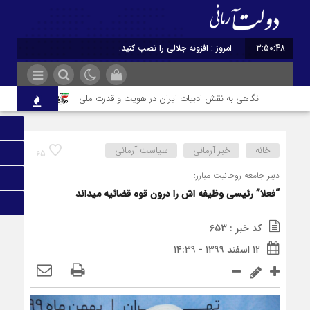
3:50:48
امروز : افزونه جلالی را نصب کنید.
نگاهی به نقش ادبیات ایران در هویت و قدرت ملی
توسعه، نان نیس
خانه
خبر آرمانی
سیاست آرمانی
65
دبیر جامعه روحانیت مبارز:
“فعلا” رئیسی وظیفه اش را درون قوه قضائیه میداند
کد خبر : 653
۱۲ اسفند ۱۳۹۹ - ۱۴:۳۹