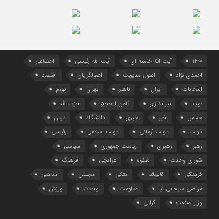
1400
آیت الله خامنه ای
آیت الله رئیسی
اجتماعی
احمدی نژاد
اصول مدیریت
اصولگرایان
اقتصاد
انتخابات
ایران
باهنر
تهران
تورم
تولید
تیراندازی
ثامن الحجج
حزب الله
حماس
خبر
خبری
دانشگاه
درس
دولت
دولت آرمانی
دولت اسلامی
رئیسی
رهبر
رهبری
ریاست جمهوری
سیاسی
شورای وحدت
شکوه
عراقچی
فرهنگ
فرهنگی
قالیباف
متکی
مجلس
مذهبی
مرتضی سبحانی نیا
مقاومت
وحدت
ورزش
وزیر صنعت
گرانی