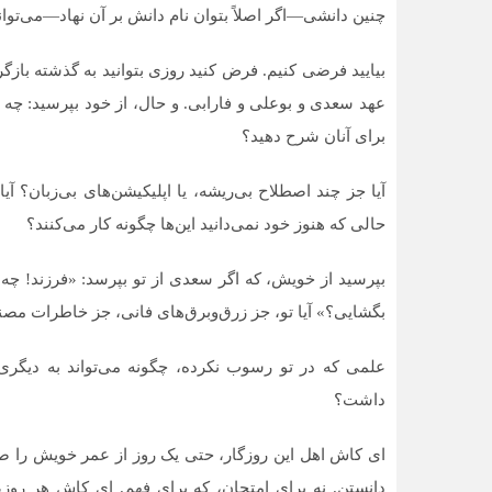
چنین دانشی—اگر اصلاً بتوان نام دانش بر آن نهاد—می‌توان
بیایید فرضی کنیم. فرض کنید روزی بتوانید به گذشته بازگرد
عهد سعدی و بوعلی و فارابی. و حال، از خود بپرسید: چه چیز
برای آنان شرح دهید؟
آیا جز چند اصطلاح بی‌ریشه، یا اپلیکیشن‌های بی‌زبان؟ آی
حالی که هنوز خود نمی‌دانید این‌ها چگونه کار می‌کنند؟
بپرسید از خویش، که اگر سعدی از تو بپرسد: «فرزند! چه 
بگشایی؟» آیا تو، جز زرق‌وبرق‌های فانی، جز خاطرات م
علمی که در تو رسوب نکرده، چگونه می‌تواند به دیگری
داشت؟
ای کاش اهل این روزگار، حتی یک روز از عمر خویش را صر
دانستن. نه برای امتحان، که برای فهم. ای کاش هر روز،