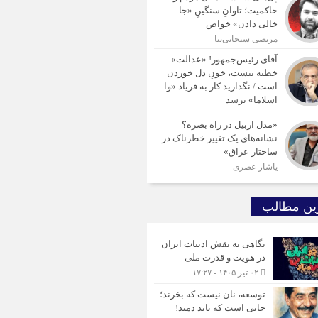
حاکمیت؛ تاوانِ سنگینِ «جا
خالی دادن» خواص
مرتضی سبحانی‌نیا
آقای رئیس‌جمهور! «عدالت»
خطبه نیست، خونِ دل خوردن
است / نگذارید کار به فریاد «وا
اسلاما» برسد
«مدل اربیل در راه بصره؟
نشانه‌های یک تغییر خطرناک در
ساختار عراق»
یاشار عصری
ین مطالب
نگاهی به نقش ادبیات ایران
در هویت و قدرت ملی
۰۲ تیر ۱۴۰۵ - ۱۷:۲۷
توسعه، نان نیست که بخرند؛
جانی است که باید دمید!