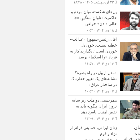
۲۳ اردیبهشت ۱۴۰۵ - ۱۸:۳۸
پل‌های شکسته میان مردم و
حاکمیت؛ تاوانِ سنگینِ «جا
خالی دادن» خواص
۱۸ دی ۱۴۰۴ - ۰:۵۳
آقای رئیس‌جمهور! «عدالت»
خطبه نیست، خونِ دل
خوردن است / نگذارید کار به
فریاد «وا اسلاما» برسد
۱۶ دی ۱۴۰۴ - ۱۶:۵۷
«مدل اربیل در راه بصره؟
نشانه‌های یک تغییر خطرناک
در ساختار عراق»
۰۷ دی ۱۴۰۴ - ۱۰:۵۴
همزیستی دو ملت زیر سایه
ترور؛ ایران چگونه باید به
نقض امنیت پاسخ دهد
۰۴ دی ۱۴۰۴ - ۱۳:۲۹
زنان ایرانی، حمایتی فراتر از
نژاد و قوم