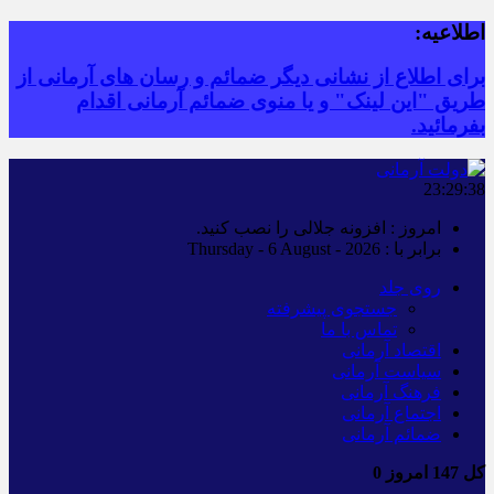
اطلاعیه:
برای اطلاع از نشانی دیگر ضمائم و رسان های آرمانی از
طریق "این لینک" و یا منوی ضمائم آرمانی اقدام
بفرمائید.
23:29:38
امروز : افزونه جلالی را نصب کنید.
برابر با : Thursday - 6 August - 2026
روی جلد
جستجوی پیشرفته
تماس با ما
اقتصاد آرمانی
سیاست آرمانی
فرهنگ آرمانی
اجتماع آرمانی
ضمائم آرمانی
کل
147
امروز
0