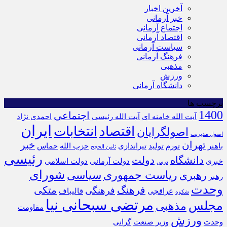
آخرین اخبار
خبر آرمانی
اجتماع آرمانی
اقتصاد آرمانی
سیاست آرمانی
فرهنگ آرمانی
مذهبی
ورزش
دانشگاه آرمانی
برچسب ها
1400
اجتماعی
آیت الله خامنه ای
آیت الله رئیسی
احمدی نژاد
ایران
اقتصاد
انتخابات
اصولگرایان
اصول مدیریت
تهران
خبر
باهنر
تورم
تولید
تیراندازی
حزب الله
حماس
ثامن الحجج
رئیسی
دانشگاه
دولت
خبری
دولت آرمانی
دولت اسلامی
درس
شورای
ریاست جمهوری
سیاسی
رهبری
رهبر
وحدت
فرهنگ
متکی
فرهنگی
عراقچی
قالیباف
شکوه
مرتضی سبحانی نیا
مجلس
مذهبی
مقاومت
ورزش
وحدت
وزیر صنعت
گرانی