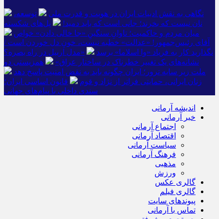
نگاهی به نقش ادبیات ایران در هویت و قدرت ملی
توسعه،
نان نیست که بخرند؛ جانی است که باید دمید!
پل‌های شکسته
میان مردم و حاکمیت؛ تاوانِ سنگینِ «جا خالی دادن» خواص
آقای رئیس‌جمهور! «عدالت» خطبه نیست، خونِ دل خوردن است /
نگذارید کار به فریاد «وا اسلاما» برسد
«مدل اربیل در راه بصره؟
نشانه‌های یک تغییر خطرناک در ساختار عراق»
همزیستی دو
ملت زیر سایه ترور؛ ایران چگونه باید به نقض امنیت پاسخ دهد
زنان ایرانی، حمایتی فراتر از نژاد و قوم
قانون اساسی ایران؛
سندی داخلی با پیام‌های جهانی
اندیشه آرمانی
خبر آرمانی
اجتماع آرمانی
اقتصاد آرمانی
سیاست آرمانی
فرهنگ آرمانی
مذهبی
ورزش
گالری عکس
گالری فیلم
پیوندهای سایت
تماس با آرمانی