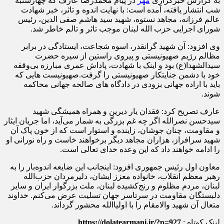
به گزارش خبرگزاری
مهر
در پیام محمدرضا عارف که چهارشنبه
شب انتشار یافته، آمده است: با نهایت اندوه و تاثر، خبر شهادت
عالم فرزانه، مجاهد نستوه، شهید سید هاشم صفی الدین، رئیس
شورای اجرایی حزب الله لبنان موجب تاثر و تالم خاطر شد.
وی افزود: آن شهید گرانقدر، اسوه شجاعت، ایستادگی در برابر
مظالم رژیم صهیونیستی و پیروی راستین از سیره حضرت
سیدالشهدا(ع) بود و اینک با شهادت، پاداش عمری مبارزه بی‌وقفه
خود با دشمن جنایتکار صهیونیستی را گرفت.صهیونیست هایی که
باید با اراده جهانی بزودی در دادگاه های صالحه جهانی محاکمه
شوند.
عارف تصریح کرد: فقدان یار دیرین و همراه همیشگی شهید
سیدحسن نصرالله اگر چه غم بزرگی به شمار می‌آید، اما جریان ایثار
و مقاومت، چنان جوشان، زاینده و استوار است که از خون پاک آن
شهید سرافراز، هزاران مجاهد دیگر برخواهند خاست و راه نورانی او
را ادامه خواهند داد که این وعده خدای تعالی است.
معاون اول رئیس جمهوری افزود: اینجانب این ضایعه اندوه‌بار را به
رهبر معظم انقلاب، خانواده معزز ایشان، دلیرمردان حزب‌الله
لبنان، مردم مظلوم و رنج‌کشیده لبنان، ملت بزرگوار ایران و سایر
دلبستگان مقاومت در سرتاسر جهان تسلیت عرض می‌کنم. خداوند
متعال آن شهید والامقام را با اولیاالله محشور گرداند.
لینک کوتاه :
https://dolatearmani.ir/?p=927