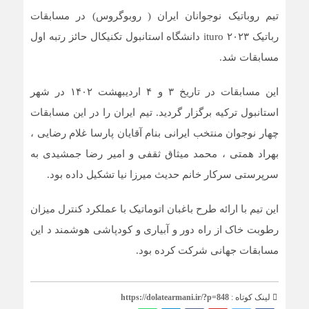
تیم روباتیک نوجوانان ایران ( روبوگروس) در مسابقات
رباتیک ituro ۲۰۲۳ دانشگاه استانبول تکنیکال حائز رتبه اول
مسابقات شد.
این مسابقات در تاریخ ۳ و ۴ اردیبهشت ۱۴۰۲ در شهر
استانبول ترکیه برگزار گردید. تیم ایران را در این مسابقات
چهار نوجوان منتخب ایرانی بنام آقایان پارسا غلام رضایی ،
بهراد همتی ، محمد میثاق ثقفی و امیر رضا جمشیدی به
سرپرستی سرکار خانم حدیث میرزا نیا تشکیل داده بود.
این تیم با ارائه طرح باغبان اتوماتیک با عملکرد کنترل میزان
رطوبت خاک از راه دور و آبیاری و کودپاشی هوشمند د این
مسابقات جهانی شرکت کرده بود.
لینک کوتاه :
https://dolatearmani.ir/?p=848