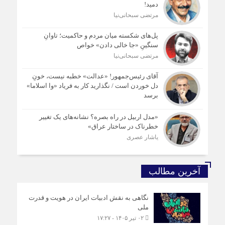
دمید!
مرتضی سبحانی‌نیا
پل‌های شکسته میان مردم و حاکمیت؛ تاوانِ
سنگینِ «جا خالی دادن» خواص
مرتضی سبحانی‌نیا
آقای رئیس‌جمهور! «عدالت» خطبه نیست، خونِ
دل خوردن است / نگذارید کار به فریاد «وا اسلاما»
برسد
«مدل اربیل در راه بصره؟ نشانه‌های یک تغییر
خطرناک در ساختار عراق»
یاشار عصری
آخرین مطالب
نگاهی به نقش ادبیات ایران در هویت و قدرت
ملی
۰۲ تیر ۱۴۰۵ - ۱۷:۲۷