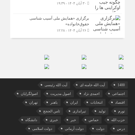
۳۰ آبان ۱۴۰۴ - ۱۹:۳۹
برگزاری «همایش ملی آسیب شناسی
حقوق‌خانواده»
۲۶ آبان ۱۴۰۴ - ۱۲:۲۸
1400
آیت الله خامنه ای
آیت الله رئیسی
اجتماعی
احمدی نژاد
اصول مدیریت
اصولگرایان
اقتصاد
انتخابات
ایران
باهنر
تهران
تورم
تولید
تیراندازی
ثامن الحجج
حزب الله
حماس
خبر
خبری
دانشگاه
درس
دولت
دولت آرمانی
دولت اسلامی