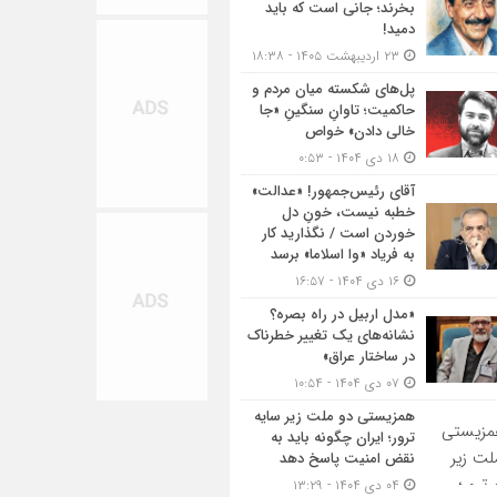
بخرند؛ جانی است که باید
دمید!
۲۳ اردیبهشت ۱۴۰۵ - ۱۸:۳۸
پل‌های شکسته میان مردم و
حاکمیت؛ تاوانِ سنگینِ «جا
خالی دادن» خواص
۱۸ دی ۱۴۰۴ - ۰:۵۳
آقای رئیس‌جمهور! «عدالت»
خطبه نیست، خونِ دل
خوردن است / نگذارید کار
به فریاد «وا اسلاما» برسد
۱۶ دی ۱۴۰۴ - ۱۶:۵۷
«مدل اربیل در راه بصره؟
نشانه‌های یک تغییر خطرناک
در ساختار عراق»
۰۷ دی ۱۴۰۴ - ۱۰:۵۴
همزیستی دو ملت زیر سایه
ترور؛ ایران چگونه باید به
نقض امنیت پاسخ دهد
۰۴ دی ۱۴۰۴ - ۱۳:۲۹