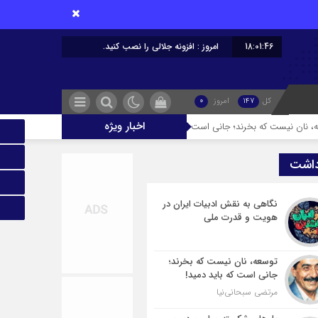
18:01:47
امروز : افزونه جلالی را نصب کنید.
کل
147
امروز
0
اخبار ویژه
ند؛ جانی است که باید دمید!
پل‌های شکسته میان مردم و حاکمیت؛ تاوانِ س
داشت
نگاهی به نقش ادبیات ایران در
هویت و قدرت ملی
توسعه، نان نیست که بخرند؛
جانی است که باید دمید!
مرتضی سبحانی‌نیا