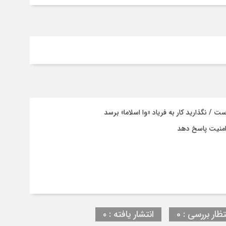
 نگذارید کار به فریاد «وا اسلاما» برسد
 امنیت پاسخ دهد
تظار بررسی : 0
انتشار یافته : ۰