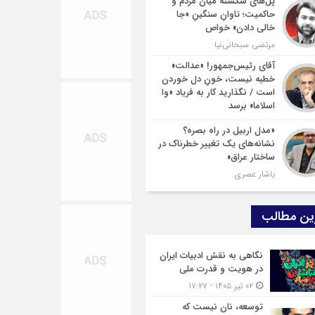
پل‌های شکسته میان مردم و
حاکمیت؛ تاوانِ سنگینِ «جا
خالی دادن» خواص
مرتضی سبحانی‌نیا
آقای رئیس‌جمهور! «عدالت»
خطبه نیست، خونِ دل خوردن
است / نگذارید کار به فریاد «وا
اسلاما» برسد
«مدل اربیل در راه بصره؟
نشانه‌های یک تغییر خطرناک در
ساختار عراق»
یاشار عصری
ین مطالب
نگاهی به نقش ادبیات ایران
در هویت و قدرت ملی
۰۲ تیر ۱۴۰۵ - ۱۷:۲۷
توسعه، نان نیست که