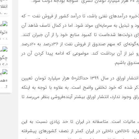
شود.
خیره درآمدهای نفتی باشد، تا درآمد کشور از فروش نفت – که
 و تبدیل به سرمایه‌ای مولد شود. اما در کمال تاسف شاهد آن
 دولت‌ها شده‌است تا کمبود منابع خود را از آن جبران کنند.
موضوعی که در بودجه سال آینده وخیم‌تر نیز شده است، به‌گونه‌ای که سهم صندوق از فروش نفت از 36درصد به 20درصد
و دولت قصد دارد بیش از 3میلیارد یورو نیز از آن برداشت کند. موضوعی که ادامه پیدا کردن آن در
ندوق باشیم.
پنجم. درحالی که در برنامه ششم توسعه حجم مجاز برای انتشار اوراق در سال ۱۳۹۹ حداکثر50 هزار میلیارد تومان تعیین
دد ۸۰ هزار میلیارد تومان ذکر شده که خود تخلفی واضح است. به علاوه با توجه به اینکه
 وجود ندارد، انتشار اوراق بیشتر آینده‌فروشی بنظر می‌رسد تا
، مالیات است. متاسفانه در ایران تا حد زیادی نسبت به این
ولید ناخالص داخلی در ایران کمتر از نصف کشورهای پیشرفته