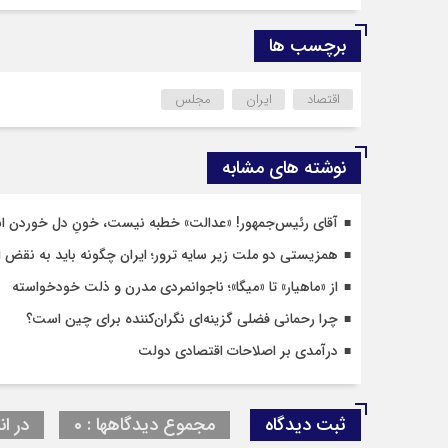
برچسب ها
اقتصاد
ایران
مجلس
نوشته های مشابه
آقای رئیس‌جمهور! «عدالت» خطبه نیست، خونِ دل خوردن است /
همزیستی دو ملت زیر سایه ترور؛ ایران چگونه باید به نقض
از «ماهیار» تا «میگا»؛ ناجوانمردی مدرن و ذلت خودخواسته
چرا رحمانی فضلی گزینه‌ای نگران‌کننده برای چین است؟
درآمدی بر اصلاحات اقتصادی دولت
ثبت دیدگاه
مجموع دیدگاهها : 0
در ان