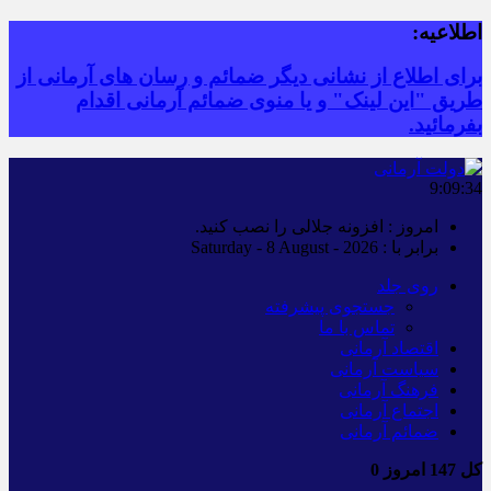
اطلاعیه:
برای اطلاع از نشانی دیگر ضمائم و رسان های آرمانی از
طریق "این لینک" و یا منوی ضمائم آرمانی اقدام
بفرمائید.
9:09:34
امروز : افزونه جلالی را نصب کنید.
برابر با : Saturday - 8 August - 2026
روی جلد
جستجوی پیشرفته
تماس با ما
اقتصاد آرمانی
سیاست آرمانی
فرهنگ آرمانی
اجتماع آرمانی
ضمائم آرمانی
کل
147
امروز
0