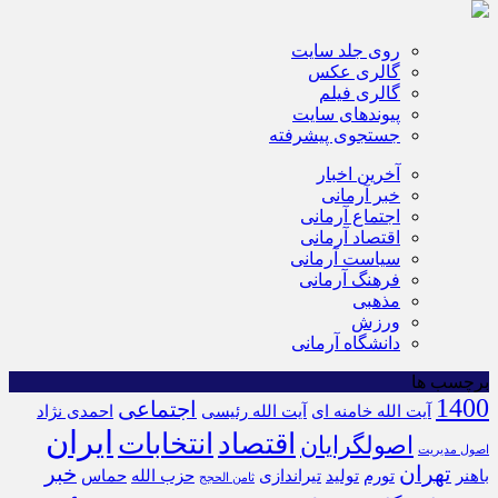
روی جلد سایت
گالری عکس
گالری فیلم
پیوندهای سایت
جستجوی پیشرفته
آخرین اخبار
خبر آرمانی
اجتماع آرمانی
اقتصاد آرمانی
سیاست آرمانی
فرهنگ آرمانی
مذهبی
ورزش
دانشگاه آرمانی
برچسب ها
1400
اجتماعی
آیت الله خامنه ای
آیت الله رئیسی
احمدی نژاد
ایران
اقتصاد
انتخابات
اصولگرایان
اصول مدیریت
تهران
خبر
باهنر
تورم
تولید
تیراندازی
حزب الله
حماس
ثامن الحجج