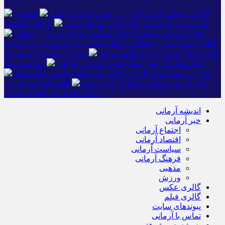
نگاهی به نقش ادبیات ایران در هویت و قدرت ملی
توسعه،
نان نیست که بخرند؛ جانی است که باید دمید!
پل‌های شکسته
میان مردم و حاکمیت؛ تاوانِ سنگینِ «جا خالی دادن» خواص
آقای رئیس‌جمهور! «عدالت» خطبه نیست، خونِ دل خوردن است /
نگذارید کار به فریاد «وا اسلاما» برسد
«مدل اربیل در راه بصره؟
نشانه‌های یک تغییر خطرناک در ساختار عراق»
همزیستی دو
ملت زیر سایه ترور؛ ایران چگونه باید به نقض امنیت پاسخ دهد
زنان ایرانی، حمایتی فراتر از نژاد و قوم
قانون اساسی ایران؛
سندی داخلی با پیام‌های جهانی
اندیشه آرمانی
خبر آرمانی
اجتماع آرمانی
اقتصاد آرمانی
سیاست آرمانی
فرهنگ آرمانی
مذهبی
ورزش
گالری عکس
گالری فیلم
پیوندهای سایت
تماس با آرمانی