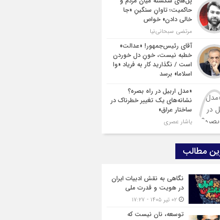
پل‌های شکسته میان مردم و
حاکمیت؛ تاوانِ سنگینِ «جا
خالی دادن» خواص
مرتضی سبحانی‌نیا
آقای رئیس‌جمهور! «عدالت»
خطبه نیست، خونِ دل خوردن
است / نگذارید کار به فریاد «وا
اسلاما» برسد
«مدل اربیل در راه بصره؟
نشانه‌های یک تغییر خطرناک در
ساختار عراق»
یاشار عصری
ین مطالب
نگاهی به نقش ادبیات ایران
در هویت و قدرت ملی
۰۲ تیر ۱۴۰۵ - ۱۷:۲۷
توسعه، نان نیست که