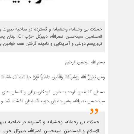
حملات بی رحمانه، وحشیانه و گسترده در ضاحیه بیروت و
المسلمین سیدحسن نصرالله، دبیرکل حزب الله لبنان پس
تروریسم دولتی و آمریکایی و نادیده گرفتن همه قوانی
بسم الله الرحمن الرحیم
وَمَن یَتَوَلَّ ٱللَّهَ وَرَسُولَهُۥ وَٱلَّذِینَ ءَامَنُواْ فَإِنَّ حِزۡبَ ٱللَّهِ هُمُ ٱلۡ
دستان کثیف و آلوده به خون کودکان، زنان و انسان های ب
سیدحسن نصرالله، رهبر جنبش حزب الله لبنان آغشته شد و مسل
حملات بی رحمانه، وحشیانه و گسترده در ضاحیه بی
الاسلام و المسلمین سیدحسن نصرالله، دبیرکل حزب ال