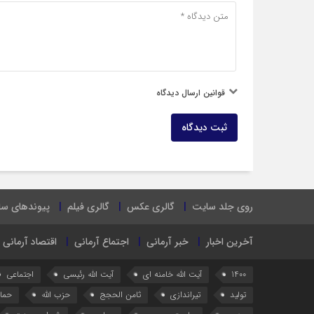
قوانین ارسال دیدگاه
ثبت دیدگاه
روی جلد سایت
گالری عکس
گالری فیلم
پیوندهای س
آخرین اخبار
خبر آرمانی
اجتماع آرمانی
اقتصاد آرمانی
1400
آیت الله خامنه ای
آیت الله رئیسی
اجتماعی
تولید
تیراندازی
ثامن الحجج
حزب الله
حما