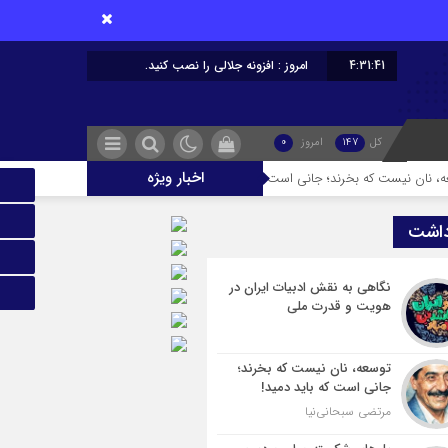
4:31:41
امروز : افزونه جلالی را نصب کنید.
کل
147
امروز
0
اخبار ویژه
 بخرند؛ جانی است که باید دمید!
پل‌های شکسته میان مردم و حاکمیت؛ تاوان
داشت
نگاهی به نقش ادبیات ایران در
هویت و قدرت ملی
توسعه، نان نیست که بخرند؛
جانی است که باید دمید!
مرتضی سبحانی‌نیا