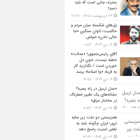
بخرند؛ جانی است که باید
دمید!
۲۳ اردیبهشت ۱۴۰۵ - ۱۸:۳۸
پل‌های شکسته میان مردم و
حاکمیت؛ تاوانِ سنگینِ «جا
خالی دادن» خواص
۱۸ دی ۱۴۰۴ - ۰:۵۳
آقای رئیس‌جمهور! «عدالت»
خطبه نیست، خونِ دل
خوردن است / نگذارید کار
به فریاد «وا اسلاما» برسد
۱۶ دی ۱۴۰۴ - ۱۶:۵۷
«مدل اربیل در راه بصره؟
نشانه‌های یک تغییر خطرناک
در ساختار عراق»
۰۷ دی ۱۴۰۴ - ۱۰:۵۴
همزیستی دو ملت زیر سایه
ترور؛ ایران چگونه باید به
نقض امنیت پاسخ دهد
۰۴ دی ۱۴۰۴ - ۱۳:۲۹