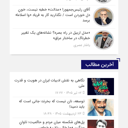
آقای رئیس‌جمهور! «عدالت» خطبه نیست، خونِ
دل خوردن است / نگذارید کار به فریاد «وا اسلاما»
برسد
«مدل اربیل در راه بصره؟ نشانه‌های یک تغییر
خطرناک در ساختار عراق»
یاشار عصری
آخرین مطالب
نگاهی به نقش ادبیات ایران در هویت و قدرت
ملی
۰۲ تیر ۱۴۰۵ - ۱۷:۲۷
توسعه، نان نیست که بخرند؛ جانی است که
باید دمید!
۲۳ اردیبهشت ۱۴۰۵ - ۱۸:۳۸
پل‌های شکسته میان مردم و حاکمیت؛ تاوانِ
سنگینِ «جا خالی دادن» خواص