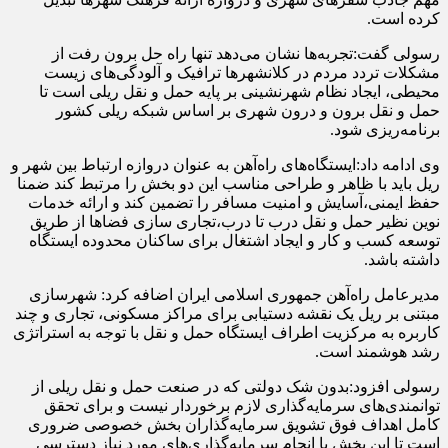
کرده است.
رسولی گفت:تجربه‌ها نشان می‌دهد تنها راه حل برون رفت از
مشکلات تردد مردم در کلانشهرها ترافیک و آلودگی‌های زیست
محیطی، ایجاد نظام شهرنشینی بر پایه حمل و نقل ریلی است تا
حمل و نقل برون و درون شهری بر اساس شبکه ریلی کشور
برنامه‌ریزی شود.
وی ادامه داد:ایستگاه‌های راه‌آهن به عنوان دروازه ارتباط بین شهر و
ریل باید با ظاهر و طراحی مناسب این دو بخش را مرتبط کند ضمنا
حفظ ایمنی،‌آسایش و امنیت مسافر را تضمین کند و ارائه خدمات
نوین نظیر حمل و نقل درب تا درب،‌تجاری سازی فضاها از طریق
توسعه کسب و کار و ایجاد اشتغال برای ساکنان محدوده ایستگاه
داشته باشد.
مدیرعامل راه‌آهن جمهوری اسلامی ایران اضافه کرد: شهرسازی
مبتنی بر ریل یک نقشه دستیابی برای مراکز مسکونی، تجاری و چند
کاربره
به مرکزیت اطراف ایستگاه حمل و نقل با توجه به استراتژی
رشد هوشمند است.
رسولی افزود:‌بدون شک دولتی که در صنعت حمل و نقل ریلی از
توانمندی‌های سرمایه‌گذاری لازم برخوردار نیست و برای تحقق
کامل اهداف فوق تشویق سرمایه‌گذاران بخش خصوصی ضروری
است تا این بخش با انجام سرمایه‌گذاری‌های مورد نیاز دسترسی