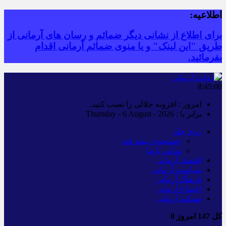
اطلاعیه:
برای اطلاع از نشانی دیگر ضمائم و رسان های آرمانی از
طریق "این لینک" و یا منوی ضمائم آرمانی اقدام
بفرمائید.
8:45:00
امروز : افزونه جلالی را نصب کنید.
برابر با : Thursday - 6 August - 2026
روی جلد
جستجوی پیشرفته
تماس با ما
اقتصاد آرمانی
سیاست آرمانی
فرهنگ آرمانی
اجتماع آرمانی
ضمائم آرمانی
کل
147
امروز
0