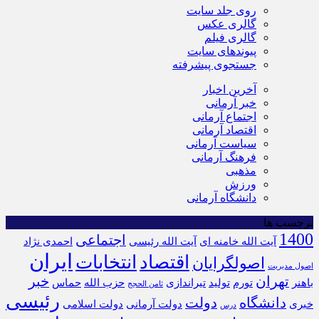
روی جلد سایت
گالری عکس
گالری فیلم
پیوندهای سایت
جستجوی پیشرفته
آخرین اخبار
خبر آرمانی
اجتماع آرمانی
اقتصاد آرمانی
سیاست آرمانی
فرهنگ آرمانی
مذهبی
ورزش
دانشگاه آرمانی
برچسب ها
1400
اجتماعی
آیت الله خامنه ای
آیت الله رئیسی
احمدی نژاد
ایران
اقتصاد
انتخابات
اصولگرایان
اصول مدیریت
تهران
خبر
باهنر
تورم
تولید
تیراندازی
حزب الله
حماس
ثامن الحجج
رئیسی
دانشگاه
دولت
خبری
دولت آرمانی
دولت اسلامی
درس