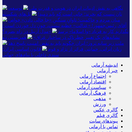
نگاهی به نقش ادبیات ایران در هویت و قدرت ملی
توسعه،
نان نیست که بخرند؛ جانی است که باید دمید!
پل‌های شکسته
میان مردم و حاکمیت؛ تاوانِ سنگینِ «جا خالی دادن» خواص
آقای رئیس‌جمهور! «عدالت» خطبه نیست، خونِ دل خوردن است /
نگذارید کار به فریاد «وا اسلاما» برسد
«مدل اربیل در راه بصره؟
نشانه‌های یک تغییر خطرناک در ساختار عراق»
همزیستی دو
ملت زیر سایه ترور؛ ایران چگونه باید به نقض امنیت پاسخ دهد
زنان ایرانی، حمایتی فراتر از نژاد و قوم
قانون اساسی ایران؛
سندی داخلی با پیام‌های جهانی
اندیشه آرمانی
خبر آرمانی
اجتماع آرمانی
اقتصاد آرمانی
سیاست آرمانی
فرهنگ آرمانی
مذهبی
ورزش
گالری عکس
گالری فیلم
پیوندهای سایت
تماس با آرمانی