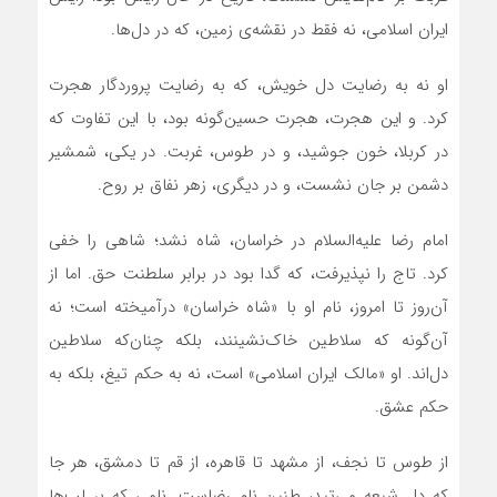
ایران اسلامی، نه فقط در نقشه‌ی زمین، که در دل‌ها.
او نه به رضایت دل خویش، که به رضایت پروردگار هجرت
کرد. و این هجرت، هجرت حسین‌گونه بود، با این تفاوت که
در کربلا، خون جوشید، و در طوس، غربت. در یکی، شمشیر
دشمن بر جان نشست، و در دیگری، زهر نفاق بر روح.
امام رضا علیه‌السلام در خراسان، شاه نشد؛ شاهی را خفی
کرد. تاج را نپذیرفت، که گدا بود در برابر سلطنت حق. اما از
آن‌روز تا امروز، نام او با «شاه خراسان» درآمیخته است؛ نه
آن‌گونه که سلاطین خاک‌نشینند، بلکه چنان‌که سلاطین
دل‌اند. او «مالک ایران اسلامی» است، نه به حکم تیغ، بلکه به
حکم عشق.
از طوس تا نجف، از مشهد تا قاهره، از قم تا دمشق، هر جا
که دل شیعه می‌تپد، طنین نام رضاست. نامی که بر لب‌ها