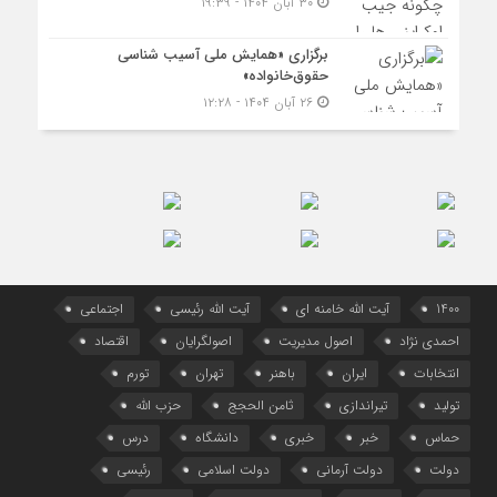
۳۰ آبان ۱۴۰۴ - ۱۹:۳۹
برگزاری «همایش ملی آسیب شناسی
حقوق‌خانواده»
۲۶ آبان ۱۴۰۴ - ۱۲:۲۸
1400
آیت الله خامنه ای
آیت الله رئیسی
اجتماعی
احمدی نژاد
اصول مدیریت
اصولگرایان
اقتصاد
انتخابات
ایران
باهنر
تهران
تورم
تولید
تیراندازی
ثامن الحجج
حزب الله
حماس
خبر
خبری
دانشگاه
درس
دولت
دولت آرمانی
دولت اسلامی
رئیسی