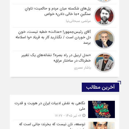
پل‌های شکسته میان مردم و حاکمیت؛ تاوانِ
سنگینِ «جا خالی دادن» خواص
مرتضی سبحانی‌نیا
آقای رئیس‌جمهور! «عدالت» خطبه نیست، خونِ
دل خوردن است / نگذارید کار به فریاد «وا اسلاما»
برسد
«مدل اربیل در راه بصره؟ نشانه‌های یک تغییر
خطرناک در ساختار عراق»
یاشار عصری
آخرین مطالب
نگاهی به نقش ادبیات ایران در هویت و قدرت
ملی
۰۲ تیر ۱۴۰۵ - ۱۷:۲۷
توسعه، نان نیست که بخرند؛ جانی است که