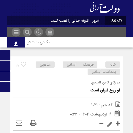
6:50:17
امروز : افزونه جلالی را نصب کنید.
نگاهی به نقش ادبیات ایران در هوی
خانه
فرهنگ آرمانی
مذهبی
67
یادداشت آرمانی
در رثای ثامن الحجج
او روح ایران است
کد خبر : 1021
۱۹ اردیبهشت ۱۴۰۴ - ۰:۲۲