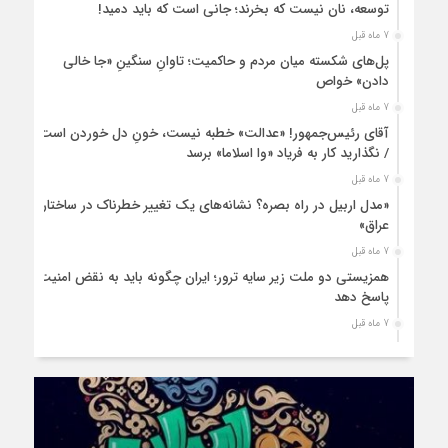
توسعه، نان نیست که بخرند؛ جانی است که باید دمید!
7 ماه قبل
پل‌های شکسته میان مردم و حاکمیت؛ تاوانِ سنگینِ «جا خالی
دادن» خواص
7 ماه قبل
آقای رئیس‌جمهور! «عدالت» خطبه نیست، خونِ دل خوردن است
/ نگذارید کار به فریاد «وا اسلاما» برسد
7 ماه قبل
«مدل اربیل در راه بصره؟ نشانه‌های یک تغییر خطرناک در ساختار
عراق»
7 ماه قبل
همزیستی دو ملت زیر سایه ترور؛ ایران چگونه باید به نقض امنیت
پاسخ دهد
7 ماه قبل
زنان ایرانی، حمایتی فراتر از نژاد و قوم
8 ماه قبل
قانون اساسی ایران؛ سندی داخلی با پیام‌های جهانی
8 ماه قبل