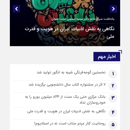
بنزین سوپر از فردا عرضه می‌شود/تغییری در قیمت بنزین سهمیه‌ای
ایجاد نمی‌شود
8 ماه قبل
حسینی تحت عنوان:
تهران یکم آذر ۱۴۰۴ تعطیل شد!
8 ماه قبل
ت ایران در هویت و قدرت
تشکیل کارگروه اضطرار آلودگی هوا امشب در استانداری تهران
8 ماه قبل
پیام رهبر انقلاب خطاب به بانوی ملی‌پوش «موی‌تای»
اخبار مهم
8 ماه قبل
عراقچی: «توافق قاهره» نیز توسط آمریکا و ۳ کشور اروپایی کشته
نخستین گوجه‌فرنگی شبیه به انگور تولید شد
1
شد
تهران یکم آذر ۱۴۰۴ تعطیل شد!
8 ماه قبل
۷ اثر در جشنواره کتاب سال دانشجویی برگزیده شد
2
موساد چگونه جیب اوکراینی ها را زد؟!
بانک مرکزی حتی یک سنت از ۸۴۴ میلیون یورو را به
8 ماه قبل
3
خودروسازان نداد
برگزاری «همایش ملی آسیب شناسی حقوق‌خانواده»
نگاهی به نقش ادبیات ایران در هویت و قدرت ملی
4
روحانیت کنار مردم جذاب است نه در استادیوم!
5