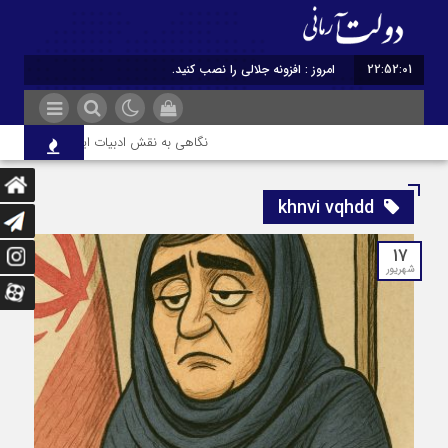
22:52:02
امروز : افزونه جلالی را نصب کنید.
نگاهی به نقش ادبیات ایران در هویت و قد
khnvi vqhdd
۱۷
شهریور