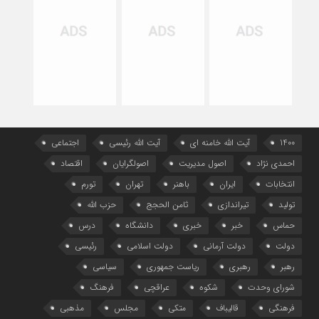
1400
آیت الله خامنه ای
آیت الله رئیسی
اجتماعی
احمدی نژاد
اصول مدیریت
اصولگرایان
اقتصاد
انتخابات
ایران
باهنر
تهران
تورم
تولید
تیراندازی
ثامن الحجج
حزب الله
حماس
خبر
خبری
دانشگاه
درس
دولت
دولت آرمانی
دولت اسلامی
رئیسی
رهبر
رهبری
ریاست جمهوری
سیاسی
شورای وحدت
شکوه
عراقچی
فرهنگ
فرهنگی
قالیباف
متکی
مجلس
مذهبی