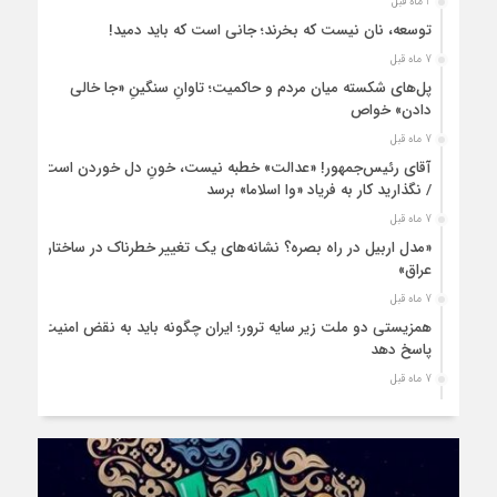
2 ماه قبل
توسعه، نان نیست که بخرند؛ جانی است که باید دمید!
7 ماه قبل
پل‌های شکسته میان مردم و حاکمیت؛ تاوانِ سنگینِ «جا خالی
دادن» خواص
7 ماه قبل
آقای رئیس‌جمهور! «عدالت» خطبه نیست، خونِ دل خوردن است
/ نگذارید کار به فریاد «وا اسلاما» برسد
7 ماه قبل
«مدل اربیل در راه بصره؟ نشانه‌های یک تغییر خطرناک در ساختار
عراق»
7 ماه قبل
همزیستی دو ملت زیر سایه ترور؛ ایران چگونه باید به نقض امنیت
پاسخ دهد
7 ماه قبل
زنان ایرانی، حمایتی فراتر از نژاد و قوم
8 ماه قبل
قانون اساسی ایران؛ سندی داخلی با پیام‌های جهانی
8 ماه قبل