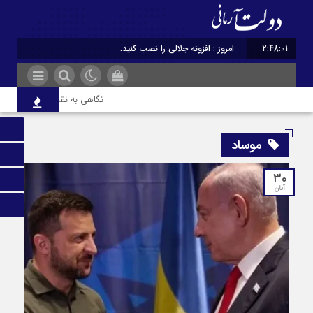
2:48:02
امروز : افزونه جلالی را نصب کنید.
نگاهی به نقش ادبیات ایران در
موساد
۳۰
آبان