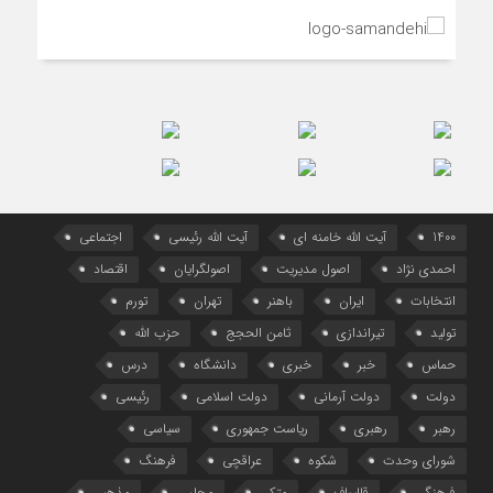
1400
آیت الله خامنه ای
آیت الله رئیسی
اجتماعی
احمدی نژاد
اصول مدیریت
اصولگرایان
اقتصاد
انتخابات
ایران
باهنر
تهران
تورم
تولید
تیراندازی
ثامن الحجج
حزب الله
حماس
خبر
خبری
دانشگاه
درس
دولت
دولت آرمانی
دولت اسلامی
رئیسی
رهبر
رهبری
ریاست جمهوری
سیاسی
شورای وحدت
شکوه
عراقچی
فرهنگ
فرهنگی
قالیباف
متکی
مجلس
مذهبی