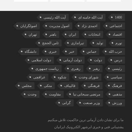
1400
آیت الله خامنه ای
آیت الله رئیسی
اجتماعی
احمدی نژاد
اصول مدیریت
اصولگرایان
اقتصاد
انتخابات
ایران
باهنر
تهران
تورم
تولید
تیراندازی
ثامن الحجج
حزب الله
حماس
خبر
خبری
دانشگاه
درس
دولت
دولت آرمانی
دولت اسلامی
رئیسی
رهبر
رهبری
ریاست جمهوری
سیاسی
شورای وحدت
شکوه
عراقچی
فرهنگ
فرهنگی
قالیباف
متکی
مجلس
مذهبی
مرتضی سبحانی نیا
مقاومت
وحدت
ورزش
وزیر صنعت
گرانی
ما برای نشان دادن آرمانی ترین حاکمیت تلاش میکنیم
پشتیبانی فنی و خبری ابرشهر الکترونیک ایرانیان