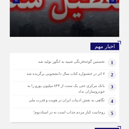
8 ماه قبل
تهران یکم آذر ۱۴۰۴ تعطیل شد!
8 ماه قبل
تهران یکم آذر ۱۴۰۴ تعطیل شد!
تشکیل کارگروه اضطرار آلودگی هوا امشب در استانداری
تهران
8 ماه قبل
اخبار مهم
پیام رهبر انقلاب خطاب به بانوی ملی‌پوش «موی‌تای»
8 ماه قبل
نخستین گوجه‌فرنگی شبیه به انگور تولید شد
1
عراقچی: «توافق قاهره» نیز توسط آمریکا و ۳ کشور اروپایی
کشته شد
۷ اثر در جشنواره کتاب سال دانشجویی برگزیده شد
2
8 ماه قبل
موساد چگونه جیب اوکراینی ها را زد؟!
بانک مرکزی حتی یک سنت از ۸۴۴ میلیون یورو را به
3
خودروسازان نداد
8 ماه قبل
برگزاری «همایش ملی آسیب شناسی حقوق‌خانواده»
نگاهی به نقش ادبیات ایران در هویت و قدرت ملی
4
روحانیت کنار مردم جذاب است نه در استادیوم!
5