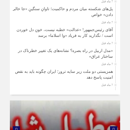
7 ماه قبل
پل‌های شکسته میان مردم و حاکمیت؛ تاوانِ سنگینِ «جا خالی
دادن» خواص
7 ماه قبل
آقای رئیس‌جمهور! «عدالت» خطبه نیست، خونِ دل خوردن
است / نگذارید کار به فریاد «وا اسلاما» برسد
7 ماه قبل
«مدل اربیل در راه بصره؟ نشانه‌های یک تغییر خطرناک در
ساختار عراق»
7 ماه قبل
همزیستی دو ملت زیر سایه ترور؛ ایران چگونه باید به نقض
امنیت پاسخ دهد
7 ماه قبل
زنان ایرانی، حمایتی فراتر از نژاد و قوم
8 ماه قبل
قانون اساسی ایران؛ سندی داخلی با پیام‌های جهانی
8 ماه قبل
بنزین سوپر از فردا عرضه می‌شود/تغییری در قیمت بنزین
سهمیه‌ای ایجاد نمی‌شود