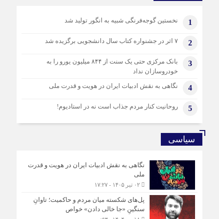
8 ماه قبل
نخستین گوجه‌فرنگی شبیه به انگور تولید شد
1
عراقچی: «توافق قاهره» نیز توسط آمریکا و ۳ کشور اروپایی
کشته شد
۷ اثر در جشنواره کتاب سال دانشجویی برگزیده شد
2
8 ماه قبل
موساد چگونه جیب اوکراینی ها را زد؟!
بانک مرکزی حتی یک سنت از ۸۴۴ میلیون یورو را به
3
خودروسازان نداد
8 ماه قبل
برگزاری «همایش ملی آسیب شناسی حقوق‌خانواده»
نگاهی به نقش ادبیات ایران در هویت و قدرت ملی
4
روحانیت کنار مردم جذاب است نه در استادیوم!
5
سیاسی
نگاهی به نقش ادبیات ایران در هویت و قدرت
ملی
۰۲ تیر ۱۴۰۵ - ۱۷:۲۷
پل‌های شکسته میان مردم و حاکمیت؛ تاوانِ
سنگینِ «جا خالی دادن» خواص