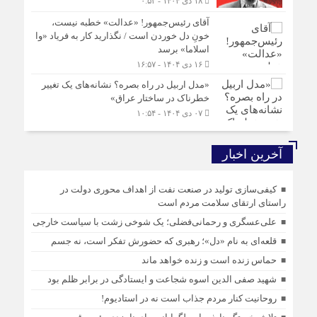
۱۸ دی ۱۴۰۴ - ۰:۵۳
آقای رئیس‌جمهور! «عدالت» خطبه نیست،
خونِ دل خوردن است / نگذارید کار به فریاد «وا
اسلاما» برسد
۱۶ دی ۱۴۰۴ - ۱۶:۵۷
«مدل اربیل در راه بصره؟ نشانه‌های یک تغییر
خطرناک در ساختار عراق»
۰۷ دی ۱۴۰۴ - ۱۰:۵۴
آخرین اخبار
کیفی‌سازی تولید در صنعت نفت از اهداف محوری دولت در
راستای ارتقای سلامت مردم است
علی‌عسگری و رحمانی‌فضلی؛ یک شوخی زشت با سیاست خارجی
قلعه‌ای به نام «دل»؛ رهبری که حضورش تفکر است، نه جسم
حماس زنده است و زنده خواهد ماند
شهید صفی الدین اسوه شجاعت و ایستادگی در برابر ظلم بود
روحانیت کنار مردم جذاب است نه در استادیوم!