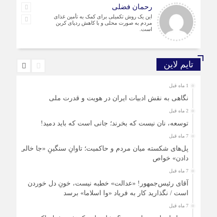
رحمان فضلی
این یک روش تکمیلی برای کمک به تأمین غذای
مردم به صورت محلی و با کاهش ردپای کربن
است.
تایم لاین
1 ماه قبل
نگاهی به نقش ادبیات ایران در هویت و قدرت ملی
2 ماه قبل
توسعه، نان نیست که بخرند؛ جانی است که باید دمید!
7 ماه قبل
پل‌های شکسته میان مردم و حاکمیت؛ تاوانِ سنگینِ «جا خالی
دادن» خواص
7 ماه قبل
آقای رئیس‌جمهور! «عدالت» خطبه نیست، خونِ دل خوردن
است / نگذارید کار به فریاد «وا اسلاما» برسد
7 ماه قبل