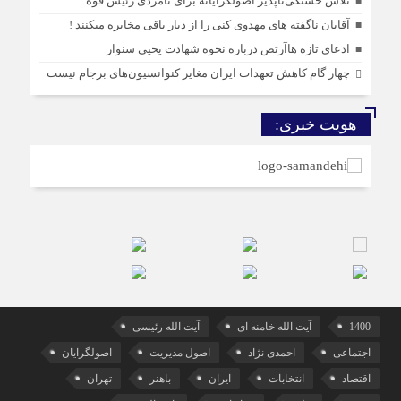
تلاش خستگی‌ناپذیر اصولگرایانه برای نامزدی رئیس قوه
آقایان ناگفته های مهدوی کنی را از دیار باقی مخابره میکنند !
ادعای تازه هاآرتص درباره نحوه شهادت یحیی سنوار
چهار گام کاهش تعهدات ایران مغایر کنوانسیون‌های برجام نیست
هویت خبری:
1400
آیت الله خامنه ای
آیت الله رئیسی
اجتماعی
احمدی نژاد
اصول مدیریت
اصولگرایان
اقتصاد
انتخابات
ایران
باهنر
تهران