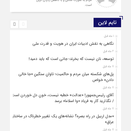
مردم به صورت محلی و با کاهش ردپای کربن
است.
تایم لاین
1 ماه قبل
نگاهی به نقش ادبیات ایران در هویت و قدرت ملی
2 ماه قبل
توسعه، نان نیست که بخرند؛ جانی است که باید دمید!
7 ماه قبل
پل‌های شکسته میان مردم و حاکمیت؛ تاوانِ سنگینِ «جا خالی
دادن» خواص
7 ماه قبل
آقای رئیس‌جمهور! «عدالت» خطبه نیست، خونِ دل خوردن است
/ نگذارید کار به فریاد «وا اسلاما» برسد
7 ماه قبل
«مدل اربیل در راه بصره؟ نشانه‌های یک تغییر خطرناک در ساختار
عراق»
7 ماه قبل