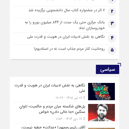
8 ماه قبل
۷ اثر در جشنواره کتاب سال دانشجویی برگزیده شد
2
موساد چگونه جیب اوکراینی ها را زد؟!
بانک مرکزی حتی یک سنت از ۸۴۴ میلیون یورو را به
8 ماه قبل
3
خودروسازان نداد
برگزاری «همایش ملی آسیب شناسی حقوق‌خانواده»
نگاهی به نقش ادبیات ایران در هویت و قدرت ملی
4
روحانیت کنار مردم جذاب است نه در استادیوم!
5
سیاسی
نگاهی به نقش ادبیات ایران در هویت و قدرت
ملی
۰۲ تیر ۱۴۰۵ - ۱۷:۲۷
پل‌های شکسته میان مردم و حاکمیت؛ تاوانِ
سنگینِ «جا خالی دادن» خواص
۱۸ دی ۱۴۰۴ - ۰:۵۳
آقای رئیس‌جمهور! «عدالت» خطبه نیست،