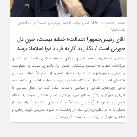
هشدار نسبت به احاطه شدن دولت توسط "پیرمردان خسته" و "دامادهای
رانت‌خوار"
آقای رئیس‌جمهور! «عدالت» خطبه نیست، خونِ دل
خوردن است / نگذارید کار به فریاد «وا اسلاما» برسد
مرتضی سبحانی‌نیا، عضو شورای مرکزی جامعه جوانان متحد، در نامه‌ای
سرگشاده خطاب به مسعود پزشکیان، ضمن ابراز دلسوزی نسبت به مظلومیت
و تنهایی رئیس‌جمهور در شرایط دشوار کنونی، از "سکوت" دولت در برابر
فتنه‌های اخیر و "انفعال" دستگاه قضا در برخورد با مفاسد اقتصادیِ منتسب به
برخی چهره‌های نظامی و سیاسی به‌شدت انتقاد کرد. این فعال سیاسی با
ادبیاتی صریح و یادآورِ منطقِ شهید بهشتی، ضمن هشدار نسبت به احاطه
شدن دولت توسط "پیرمردان خسته" و "دامادهای رانت‌خوار"، راه عبور از
بحران را نه در نظریه‌پردازی، بلکه در بازگشت به شیوه مدیریتی شهید رجایی و
قطع یدِ غارتگرانِ بیت‌المال دانست. // دولت آرمانی