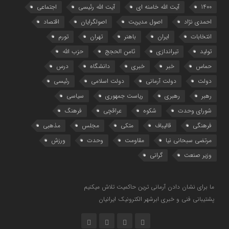
1400
آیت الله خامنه ای
آیت الله رئیسی
اجتماعی
احمدی نژاد
اصول مدیریت
اصولگرایان
اقتصاد
انتخابات
ایران
باهنر
تهران
تورم
تولید
تیراندازی
ثامن الحجج
حزب الله
حماس
خبر
خبری
دانشگاه
درس
دولت
دولت آرمانی
دولت اسلامی
رئیسی
رهبر
رهبری
ریاست جمهوری
سیاسی
شورای وحدت
شکوه
عراقچی
فرهنگ
فرهنگی
قالیباف
متکی
مجلس
مذهبی
مرتضی سبحانی نیا
مقاومت
وحدت
ورزش
وزیر صنعت
گرانی
ما برای نشان دادن آرمانی ترین حاکمیت تلاش میکنیم
پشتیبانی فنی و خبری ابرشهر الکترونیک ایرانیان