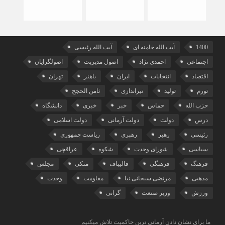
1400
آیت الله خامنه ای
آیت الله رئیسی
اجتماعی
احمدی نژاد
اصول مدیریت
اصولگرایان
اقتصاد
انتخابات
ایران
باهنر
تهران
تورم
تولید
تیراندازی
ثامن الحجج
حزب الله
حماس
خبر
خبری
دانشگاه
درس
دولت
دولت آرمانی
دولت اسلامی
رئیسی
رهبر
رهبری
ریاست جمهوری
سیاسی
شورای وحدت
شکوه
عراقچی
فرهنگ
فرهنگی
قالیباف
متکی
مجلس
مذهبی
مرتضی سبحانی نیا
مقاومت
وحدت
ورزش
وزیر صنعت
گرانی
ما برای نشان دادن آرمانی ترین حاکمیت تلاش میکنیم