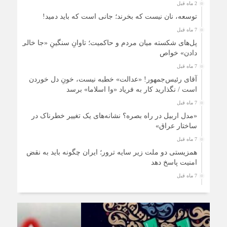
2 ماه قبل
توسعه، نان نیست که بخرند؛ جانی است که باید دمید!
7 ماه قبل
پل‌های شکسته میان مردم و حاکمیت؛ تاوانِ سنگینِ «جا خالی
دادن» خواص
7 ماه قبل
آقای رئیس‌جمهور! «عدالت» خطبه نیست، خونِ دل خوردن
است / نگذارید کار به فریاد «وا اسلاما» برسد
7 ماه قبل
«مدل اربیل در راه بصره؟ نشانه‌های یک تغییر خطرناک در
ساختار عراق»
7 ماه قبل
همزیستی دو ملت زیر سایه ترور؛ ایران چگونه باید به نقض
امنیت پاسخ دهد
7 ماه قبل
زنان ایرانی، حمایتی فراتر از نژاد و قوم
8 ماه قبل
قانون اساسی ایران؛ سندی داخلی با پیام‌های جهانی