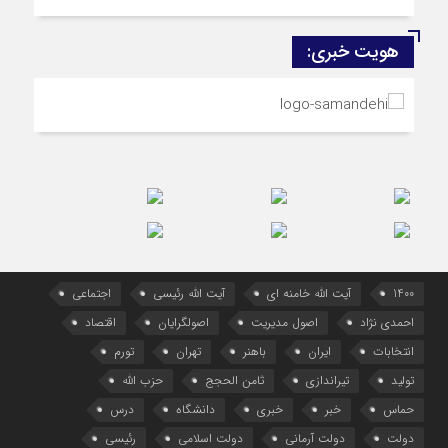
هویت خبری:
1400
آیت الله خامنه ای
آیت الله رئیسی
اجتماعی
احمدی نژاد
اصول مدیریت
اصولگرایان
اقتصاد
انتخابات
ایران
باهنر
تهران
تورم
تولید
تیراندازی
ثامن الحجج
حزب الله
حماس
خبر
خبری
دانشگاه
درس
دولت
دولت آرمانی
دولت اسلامی
رئیسی