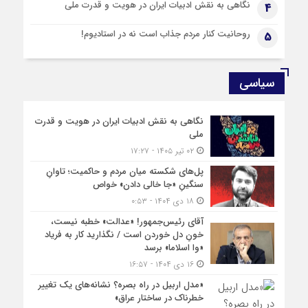
نگاهی به نقش ادبیات ایران در هویت و قدرت ملی
4
روحانیت کنار مردم جذاب است نه در استادیوم!
5
سیاسی
نگاهی به نقش ادبیات ایران در هویت و قدرت
ملی
۰۲ تیر ۱۴۰۵ - ۱۷:۲۷
پل‌های شکسته میان مردم و حاکمیت؛ تاوانِ
سنگینِ «جا خالی دادن» خواص
۱۸ دی ۱۴۰۴ - ۰:۵۳
آقای رئیس‌جمهور! «عدالت» خطبه نیست،
خونِ دل خوردن است / نگذارید کار به فریاد
«وا اسلاما» برسد
۱۶ دی ۱۴۰۴ - ۱۶:۵۷
«مدل اربیل در راه بصره؟ نشانه‌های یک تغییر
خطرناک در ساختار عراق»