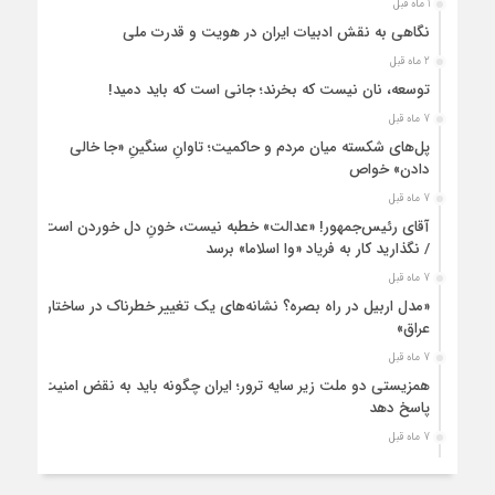
1 ماه قبل
نگاهی به نقش ادبیات ایران در هویت و قدرت ملی
2 ماه قبل
توسعه، نان نیست که بخرند؛ جانی است که باید دمید!
7 ماه قبل
پل‌های شکسته میان مردم و حاکمیت؛ تاوانِ سنگینِ «جا خالی
دادن» خواص
7 ماه قبل
آقای رئیس‌جمهور! «عدالت» خطبه نیست، خونِ دل خوردن است
/ نگذارید کار به فریاد «وا اسلاما» برسد
7 ماه قبل
«مدل اربیل در راه بصره؟ نشانه‌های یک تغییر خطرناک در ساختار
عراق»
7 ماه قبل
همزیستی دو ملت زیر سایه ترور؛ ایران چگونه باید به نقض امنیت
پاسخ دهد
7 ماه قبل
زنان ایرانی، حمایتی فراتر از نژاد و قوم
8 ماه قبل