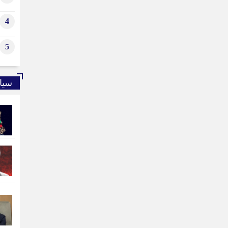
4
5
سیا