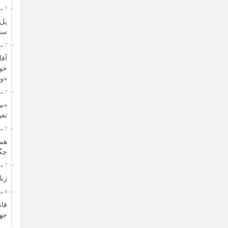
7 ماه قبل
پل‌
سنگ
7 ماه قبل
آقا
خون
«وا
7 ماه قبل
«مد
تغی
7 ماه قبل
همز
چگو
7 ماه قبل
زنا
8 ماه قبل
قان
جه