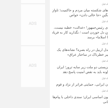
های شکسته میان مردم و حاکمیت؛ تاوانِ
ینِ «جا خالی دادن» خواص
ی رئیس‌جمهور! «عدالت» خطبه نیست،
ِ دل خوردن است / نگذارید کار به فریاد
 اسلاما» برسد
ل اربیل در راه بصره؟ نشانه‌های یک
یر خطرناک در ساختار عراق»
یستی دو ملت زیر سایه ترور؛ ایران
نه باید به نقض امنیت پاسخ دهد
ن ایرانی، حمایتی فراتر از نژاد و قوم
ون اساسی ایران؛ سندی داخلی با پیام‌های
انی