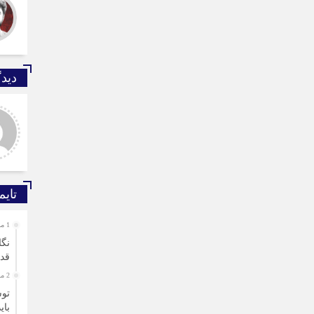
دیدگ
ید صادقی
ارسلان رضایی
 دیدگاه شما کاملا درست
به گفته محققان، با انتقال بخشی
. آمار و ارقام کاملا واقعی
از بار رشد محصولات زراعی
تند
جهان به مناطق شهری و مناطق
دیگر می‌توان زمین را از وضع
تایم
1 ماه قبل
نگا
قد
2 ماه قبل
توس
بای