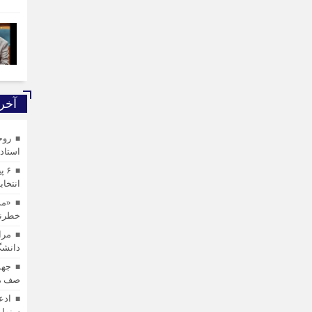
آخری
روح
استادی
۶ 
انتخاب
«مد
خطرنا
مرا
دانشگ
جهش
صف مج
ادع
سنوار