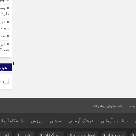
وضع
طرح ش
توس
باید د
موس
ایر
قصه‌گ
هوی
ایت
جستجوی پیشرفته
سیاست آرمانی
فرهنگ آرمانی
مذهبی
ورزش
دانشگاه آرمان
احمدی نژاد
اصول مدیریت
اصولگرایان
اقتصاد
انتخاب