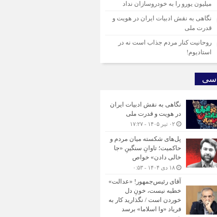
میلیون یورو را به خودروسازان نداد
نگاهی به نقش ادبیات ایران در هویت و
قدرت ملی
روحانیت کنار مردم جذاب است نه در
استادیوم!
سی
نگاهی به نقش ادبیات ایران
در هویت و قدرت ملی
۰۲ تیر ۱۴۰۵ - ۱۷:۲۷
پل‌های شکسته میان مردم و
حاکمیت؛ تاوانِ سنگینِ «جا
خالی دادن» خواص
۱۸ دی ۱۴۰۴ - ۰:۵۳
آقای رئیس‌جمهور! «عدالت»
خطبه نیست، خونِ دل
خوردن است / نگذارید کار به
فریاد «وا اسلاما» برسد