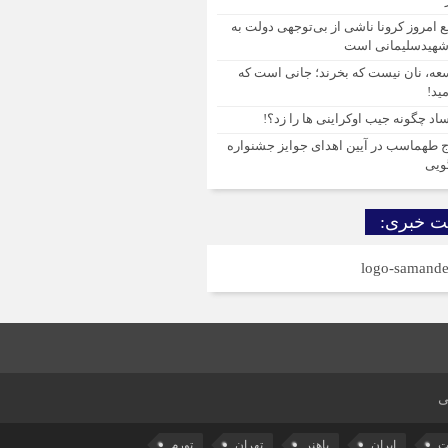
 امروز کرونا ناشی از بی‌توجهی دولت به
هیدسلیمانی است
عه، نان نیست که بخرند؛ جانی است که
مید!
اد چگونه جیب اوکراینی ها را زد؟!
ج طهماسب در آیین اهدای جوایز جشنواره
ویی
ت خبری:
ی
ات
ایران
باهنر
تهران
تورم