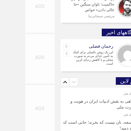
حاکمیت؛ تاوانِ سنگینِ «جا
خالی دادن» خواص
مرتضی سبحانی‌نیا
اههای اخیر
رحمان فضلی
این یک روش تکمیلی برای کمک
به تأمین غذای مردم به صورت
محلی و با کاهش ردپای کربن
است.
 لاین
هی به نقش ادبیات ایران در هویت و
رت ملی
عه، نان نیست که بخرند؛ جانی است که
د دمید!