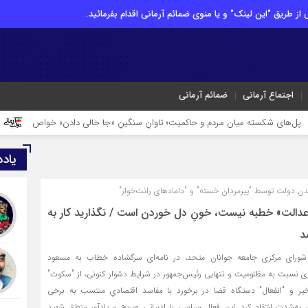
از طریق "این لینک" و یا منوی ضمائم آرمانی اقدام بفرمائید.
اجتماع آرمانی
ضمائم آرمانی
ته میان مردم و حاکمیت؛ تاوانِ سنگینِ «جا خالی دادن» خواص
آقای رئیس‌ج
یاد
 دولت توسط "پیرمردان خسته" و "دامادهای رانت‌خوار"
عدالت» خطبه نیست، خونِ دل خوردن است / نگذارید کار به
د
شورای مرکزی جامعه جوانان متحد، در نامه‌ای سرگشاده خطاب به مسعود
ی نسبت به مظلومیت و تنهایی رئیس‌جمهور در شرایط دشوار کنونی، از "سکوت"
اخیر و "انفعال" دستگاه قضا در برخورد با مفاسد اقتصادیِ منتسب به برخی
ه‌شدت انتقاد کرد. این فعال سیاسی با ادبیاتی صریح و یادآورِ منطقِ شهید