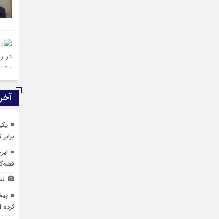
آخری
برابر 
ایر
قصه‌گ
نش
پیش
کرده 