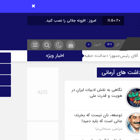
11:50:21
امروز : افزونه جلالی را نصب کنید.
کل
147
امروز
0
اخبار ویژه
مهور! «عدالت» خطبه نیست، خونِ دل خوردن است / نگذارید کار به فریاد «وا اسلاما» ب
داشت های آرمانی
نگاهی به نقش ادبیات ایران در
هویت و قدرت ملی
توسعه، نان نیست که بخرند؛
جانی است که باید دمید!
مرتضی سبحانی‌نیا