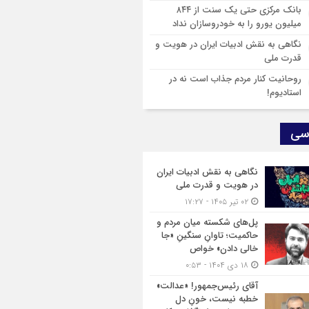
ق‌خانواده»
بانک مرکزی حتی یک سنت از ۸۴۴
میلیون یورو را به خودروسازان نداد
نگاهی به نقش ادبیات ایران در هویت و
قدرت ملی
روحانیت کنار مردم جذاب است نه در
استادیوم!
سی
نگاهی به نقش ادبیات ایران
در هویت و قدرت ملی
۰۲ تیر ۱۴۰۵ - ۱۷:۲۷
پل‌های شکسته میان مردم و
حاکمیت؛ تاوانِ سنگینِ «جا
خالی دادن» خواص
۱۸ دی ۱۴۰۴ - ۰:۵۳
آقای رئیس‌جمهور! «عدالت»
خطبه نیست، خونِ دل