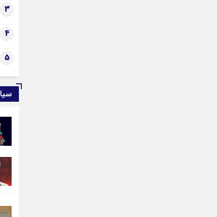
حقو
3
4
5
سیا