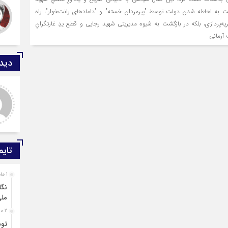
به احاطه شدن دولت توسط "پیرمردان خسته" و "دامادهای رانت‌خوار"، راه
ریه‌پردازی، بلکه در بازگشت به شیوه مدیریتی شهید رجایی و قطع یدِ غارتگرانِ
 آرمانی
دیدگ
محمد حسنی
جشنواره امسال ۷۵ درصد مؤلفان
از دانشجویان مرد و ۲۵ درصد از
خانم‌ها بوده‌اند. مقطع تحصیلی
دانشجویان مؤلف به ترت
تایم
1 ماه قبل
نگا
مل
2 ماه قبل
توس