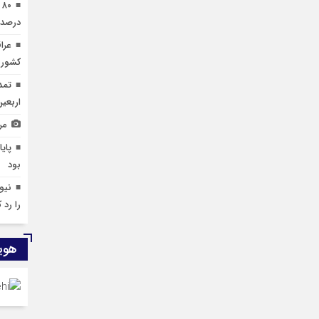
درصد 
کشور 
تمد
اربعی
مر
پای
بود
نیوی
را رد ک
هوی