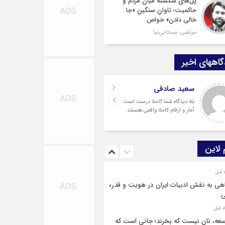
پل‌های شکسته میان مردم و
حاکمیت؛ تاوانِ سنگینِ «جا
خالی دادن» خواص
مرتضی سبحانی‌نیا
اههای اخیر
سعید صادقی
ارسلان رضایی
بله دیدگاه شما کاملا درست است.
به گفته محققان، با انتقال بخ
آمار و ارقام کاملا واقعی هستند
از بار رشد محصولات زراعی ج
به مناطق شهری و مناطق دیگر
می‌توان زمین را از وضع
 لاین
هی به نقش ادبیات ایران در هویت و قدرت
ی
عه، نان نیست که بخرند؛ جانی است که