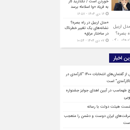
خوردن است / نگذارید کار
به فریاد «وا اسلاما» برسد
۱۶ دی ۱۴۰۴ - ۱۶:۵۷
«مدل اربیل در راه بصره؟
نشانه‌های یک تغییر خطرناک
در ساختار عراق»
۰۷ دی ۱۴۰۴ - ۱۰:۵۴
ن اخبار
یکی از گفتمان‌های انتخابات ۱۴۰۰ “کارآمدی در
ناکارآمدی” است
ج طهماسب در آیین اهدای جوایز جشنواره
ویی
ست هیئت دولت با رسانه
رفت‌های ایران دوست و دشمن را متعجب
است