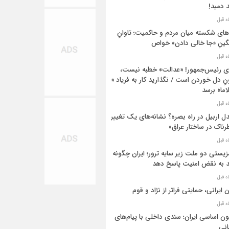
د دمید!
های شکسته میان مردم و حاکمیت؛ تاوانِ
ینِ «جا خالی دادن» خواص
ی رئیس‌جمهور! «عدالت» خطبه نیست،
ِ دل خوردن است / نگذارید کار به فریاد «وا
اما» برسد
ل اربیل در راه بصره؟ نشانه‌های یک تغییر
ناک در ساختار عراق»
یستی دو ملت زیر سایه ترور؛ ایران چگونه
د به نقض امنیت پاسخ دهد
ن ایرانی، حمایتی فراتر از نژاد و قوم
ون اساسی ایران؛ سندی داخلی با پیام‌های
نی