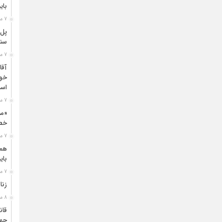
بای
7 ماه قبل
پل‌
سنگ
7 ماه قبل
آقا
خون
اسل
7 ماه قبل
«مد
خطر
7 ماه قبل
همز
بای
7 ماه قبل
زنا
8 ماه قبل
قان
جها