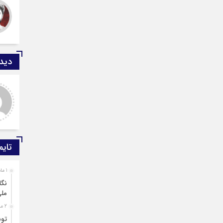
دیدگ
ید صادقی
ارسلان رضایی
 دیدگاه شما کاملا درست است.
به گفته محققان، با انتقال بخشی
ر و ارقام کاملا واقعی هستند
از بار رشد محصولات زراعی جهان
به مناطق شهری و مناطق دیگر
می‌توان زمین را از وضع
تایم
1 ماه قبل
نگا
مل
2 ماه قبل
توس