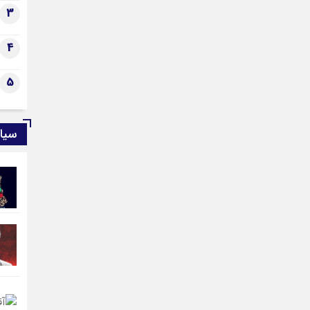
حقو
3
4
5
سیا