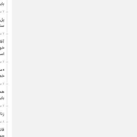
بای
7 ماه قبل
پل‌
سنگ
7 ماه قبل
آقا
خون
اسل
7 ماه قبل
«مد
خطر
7 ماه قبل
همز
بای
7 ماه قبل
زنا
8 ماه قبل
قان
جها