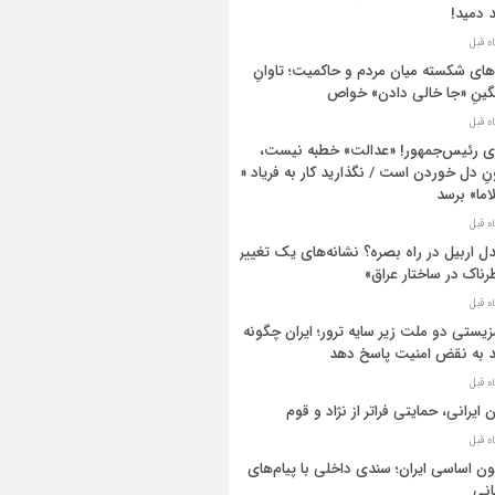
د دمید!
های شکسته میان مردم و حاکمیت؛ تاوانِ
ینِ «جا خالی دادن» خواص
ی رئیس‌جمهور! «عدالت» خطبه نیست،
ِ دل خوردن است / نگذارید کار به فریاد «وا
اما» برسد
ل اربیل در راه بصره؟ نشانه‌های یک تغییر
ناک در ساختار عراق»
یستی دو ملت زیر سایه ترور؛ ایران چگونه
د به نقض امنیت پاسخ دهد
ن ایرانی، حمایتی فراتر از نژاد و قوم
ون اساسی ایران؛ سندی داخلی با پیام‌های
نی