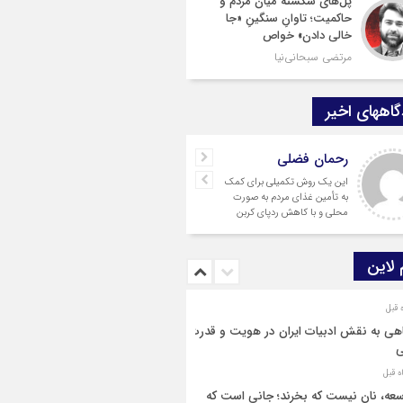
پل‌های شکسته میان مردم و
حاکمیت؛ تاوانِ سنگینِ «جا
خالی دادن» خواص
مرتضی سبحانی‌نیا
اههای اخیر
رحمان فضلی
این یک روش تکمیلی برای کمک
به تأمین غذای مردم به صورت
محلی و با کاهش ردپای کربن
است.
 لاین
هی به نقش ادبیات ایران در هویت و قدرت
ی
عه، نان نیست که بخرند؛ جانی است که