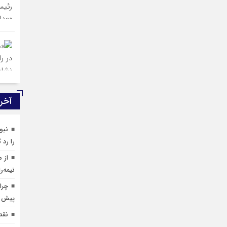
آخری
نیوی
را رد ک
از 
نیمه‌ر
چرا
پیش ب
نقد