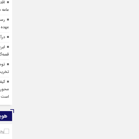
اقد
عامه 
رسا
عهده 
درآ
ایر
قصه‌گ
توص
تخریب
کیف
محوری
است
هوی