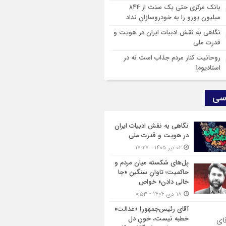
ق‌خانواده»
بانک مرکزی حتی یک سنت از ۸۴۴
میلیون یورو را به خودروسازان نداد
نگاهی به نقش ادبیات ایران در هویت و
قدرت ملی
روحانیت کنار مردم جذاب است نه در
استادیوم!
سی
نگاهی به نقش ادبیات ایران
در هویت و قدرت ملی
۰۲ تیر ۱۴۰۵ - ۱۷:۲۷
پل‌های شکسته میان مردم و
حاکمیت؛ تاوانِ سنگینِ «جا
خالی دادن» خواص
۱۸ دی ۱۴۰۴ - ۰:۵۳
آقای رئیس‌جمهور! «عدالت»
خطبه نیست، خونِ دل