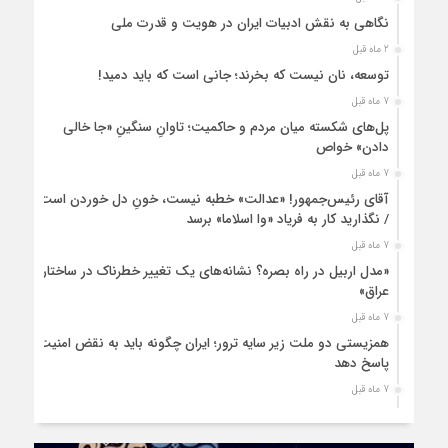
نگاهی به نقش ادبیات ایران در هویت و قدرت ملی
2 ماه قبل
توسعه، نان نیست که بخرند؛ جانی است که باید دمید!
7 ماه قبل
پل‌های شکسته میان مردم و حاکمیت؛ تاوانِ سنگینِ «جا خالی
دادن» خواص
7 ماه قبل
آقای رئیس‌جمهور! «عدالت» خطبه نیست، خونِ دل خوردن است
/ نگذارید کار به فریاد «وا اسلاما» برسد
7 ماه قبل
«مدل اربیل در راه بصره؟ نشانه‌های یک تغییر خطرناک در ساختار
عراق»
7 ماه قبل
همزیستی دو ملت زیر سایه ترور؛ ایران چگونه باید به نقض امنیت
پاسخ دهد
7 ماه قبل
زنان ایرانی، حمایتی فراتر از نژاد و قوم
8 ماه قبل