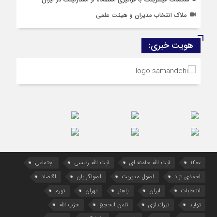
ملاک انتخاب مدیران و هیئت علمی
هویت خبری:
1400
آیت الله خامنه ای
آیت الله رئیسی
اجتماعی
احمدی نژاد
اصول مدیریت
اصولگرایان
اقتصاد
انتخابات
ایران
باهنر
تهران
تورم
تولید
تیراندازی
ثامن الحجج
حزب الله