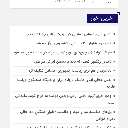
۰۷ دی ۱۴۰۴ - ۱۰:۵۴
آخرین اخبار
نقش علوم انسانی اسلامی در عینیت یافتن جامعه اسلام
۷ اثر در جشنواره کتاب سال دانشجویی برگزیده شد
جهش تولید زیر چرخ‌های بوروکراسی؛ مردم در صف مجوز، نه سود
کریدور زنگزور؛ گرهی که باید با دستان ایرانی باز شود
بادامچیان هم برای ریاست جمهوری احساس تکلیف کرد
نقش جعلی ایلان ماسک درباره ایران و جایگاه سخنگوی وزارت
خارجه
وضع امروز کرونا ناشی از بی‌توجهی دولت به طرح شهیدسلیمانی
است
پل‌های شکسته میان مردم و حاکمیت؛ تاوانِ سنگینِ «جا خالی
دادن» خواص
شکست‌ فیلترینگ با فراگیری استفاده از استارلینک در ایران