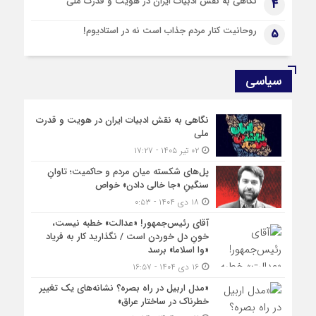
نگاهی به نقش ادبیات ایران در هویت و قدرت ملی
4
روحانیت کنار مردم جذاب است نه در استادیوم!
5
سیاسی
نگاهی به نقش ادبیات ایران در هویت و قدرت
ملی
۰۲ تیر ۱۴۰۵ - ۱۷:۲۷
پل‌های شکسته میان مردم و حاکمیت؛ تاوانِ
سنگینِ «جا خالی دادن» خواص
۱۸ دی ۱۴۰۴ - ۰:۵۳
آقای رئیس‌جمهور! «عدالت» خطبه نیست،
خونِ دل خوردن است / نگذارید کار به فریاد
«وا اسلاما» برسد
۱۶ دی ۱۴۰۴ - ۱۶:۵۷
«مدل اربیل در راه بصره؟ نشانه‌های یک تغییر
خطرناک در ساختار عراق»