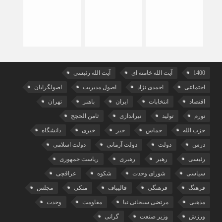
1400
آیت الله خامنه ای
آیت الله رئیسی
اجتماعی
احمدی نژاد
اصول مدیریت
اصولگرایان
اقتصاد
انتخابات
ایران
باهنر
تهران
تورم
تولید
تیراندازی
ثامن الحجج
حزب الله
حماس
خبر
خبری
دانشگاه
درس
دولت
دولت آرمانی
دولت اسلامی
رئیسی
رهبر
رهبری
ریاست جمهوری
سیاسی
شورای وحدت
شکوه
عراقچی
فرهنگ
فرهنگی
قالیباف
متکی
مجلس
مذهبی
مرتضی سبحانی نیا
مقاومت
وحدت
ورزش
وزیر صنعت
گرانی