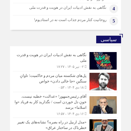
برگزاری «همایش ملی آسیب شناسی حقوق‌خانواده»
نگاهی به نقش ادبیات ایران در هویت و قدرت ملی
4
روحانیت کنار مردم جذاب است نه در استادیوم!
5
سیاسی
نگاهی به نقش ادبیات ایران در هویت و قدرت
ملی
۰۲ تیر ۱۴۰۵ - ۱۷:۲۷
پل‌های شکسته میان مردم و حاکمیت؛ تاوانِ
سنگینِ «جا خالی دادن» خواص
۱۸ دی ۱۴۰۴ - ۰:۵۳
آقای رئیس‌جمهور! «عدالت» خطبه نیست،
خونِ دل خوردن است / نگذارید کار به فریاد «وا
اسلاما» برسد
۱۶ دی ۱۴۰۴ - ۱۶:۵۷
«مدل اربیل در راه بصره؟ نشانه‌های یک تغییر
خطرناک در ساختار عراق»