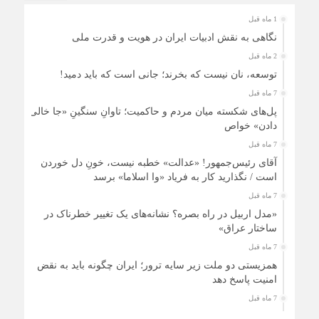
1 ماه قبل
نگاهی به نقش ادبیات ایران در هویت و قدرت ملی
2 ماه قبل
توسعه، نان نیست که بخرند؛ جانی است که باید دمید!
7 ماه قبل
پل‌های شکسته میان مردم و حاکمیت؛ تاوانِ سنگینِ «جا خالی
دادن» خواص
7 ماه قبل
آقای رئیس‌جمهور! «عدالت» خطبه نیست، خونِ دل خوردن
است / نگذارید کار به فریاد «وا اسلاما» برسد
7 ماه قبل
«مدل اربیل در راه بصره؟ نشانه‌های یک تغییر خطرناک در
ساختار عراق»
7 ماه قبل
همزیستی دو ملت زیر سایه ترور؛ ایران چگونه باید به نقض
امنیت پاسخ دهد
7 ماه قبل
زنان ایرانی، حمایتی فراتر از نژاد و قوم